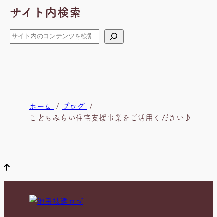
サイト内検索
イ
ブ
検
索
現
ホーム
ブログ
在
こどもみらい住宅支援事業をご活用ください♪
位
置