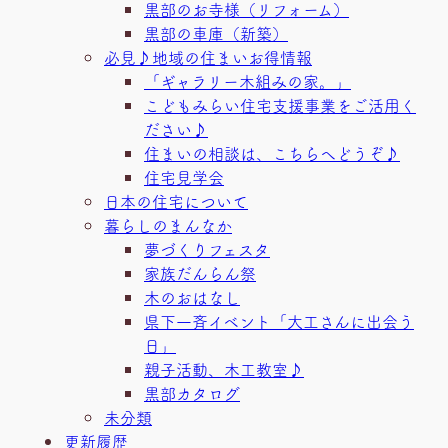
黒部のお寺様（リフォーム）
黒部の車庫（新築）
必見♪地域の住まいお得情報
「ギャラリー木組みの家。」
こどもみらい住宅支援事業をご活用く
ださい♪
住まいの相談は、こちらへどうぞ♪
住宅見学会
日本の住宅について
暮らしのまんなか
夢づくりフェスタ
家族だんらん祭
木のおはなし
県下一斉イベント「大工さんに出会う
日」
親子活動、木工教室♪
黒部カタログ
未分類
更新履歴