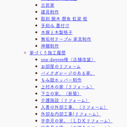
古民家
建具制作
彫刻 腕木 懸魚 虹梁 框
手刻み 墨付け
木塀と木製格子
無垢材テーブル 家具制作
神棚制作
家づくり施工履歴
one degree様（店舗改装）
お部屋のリフォーム
バイクガレージのある家。
もみ殻ホッパー制作
上村木の家（リフォーム）
下立の家。（新築）
介護施設（リフォーム）
入善の外部工事。（リフォーム）
外部＆内部工事(リフォーム）
宇奈月の家。（ＬＤＫリフォーム）