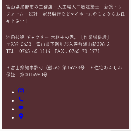
富山県黒部市の工務店・大工職人二級建築士 新築・リ
フォーム・設計・家具製作などマイホームのことならお任
せ下さい！
池田技建 ギャラリー 木組みの家。［作業場併設］
〒939-0633 富山県下新川郡入善町浦山新398-2
TEL：0765-65-1114 FAX：0765-78-1771
＊富山県知事許可〈般-6〉第14733号 ＊住宅あんしん
保証 第0014960号
Instagram
お
電
お
話
問
ア
い
ク
合
セ