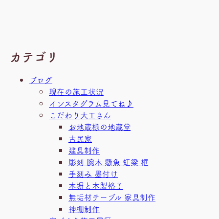
カテゴリ
ブログ
現在の施工状況
インスタグラム見てね♪
こだわり大工さん
お地蔵様の地蔵堂
古民家
建具制作
彫刻 腕木 懸魚 虹梁 框
手刻み 墨付け
木塀と木製格子
無垢材テーブル 家具制作
神棚制作