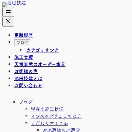
内
容
を
ス
キ
更新履歴
ッ
ブログ
プ
カテゴリリンク
施工実績
天然無垢のオーダー家具
お客様の声
池田技建とは
お問い合わせ
ブログ
現在の施工状況
インスタグラム見てね♪
こだわり大工さん
お地蔵様の地蔵堂