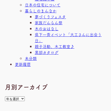
日本の住宅について
暮らしのまんなか
夢づくりフェスタ
家族だんらん祭
木のおはなし
県下一斉イベント「大工さんに出会う
日」
親子活動、木工教室♪
黒部カタログ
未分類
更新履歴
月別アーカイブ
ア
ー
カ