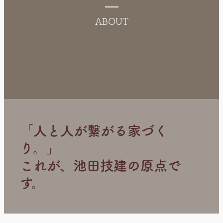
生地の車庫（新築）
田家の外壁工事（リフォ
ーム）
ABOUT
田家の家。（新築）
美容室Bells様 （店舗改
装）
若栗の家（リフォーム）
荻生のリフォーム
荻生の外壁（リフォー
ム）
西魚津の家（リフォー
ム）
駅のお仕事
駅のお仕事（木工事）
高倉商店様 (リフォー
ム)
黒部のお寺様（リフォー
ム）
黒部の車庫（新築）
「人と人が繋がる家づく
り。」
これが、池田技建の原点で
す。