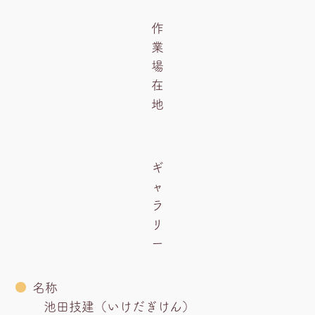
作
業
場
在
地
ギ
ャ
ラ
リ
ー
名称
池田技建（いけだぎけん）