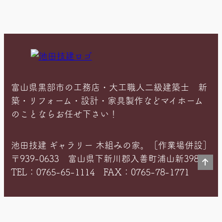
在
位
置
富山県黒部市の工務店・大工職人二級建築士 新
築・リフォーム・設計・家具製作などマイホーム
のことならお任せ下さい！
池田技建 ギャラリー 木組みの家。［作業場併設］
〒939-0633 富山県下新川郡入善町浦山新398-2
TEL：0765-65-1114 FAX：0765-78-1771
＊富山県知事許可〈般-6〉第14733号 ＊住宅あ
んしん保証 第0014960号