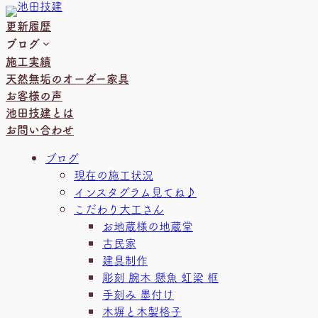
内
更新履歴
容
ブログ
を
施工実績
ス
天然無垢のオーダー家具
キ
お客様の声
ッ
池田技建とは
プ
お問い合わせ
ブログ
現在の施工状況
インスタグラム見てね♪
こだわり大工さん
お地蔵様の地蔵堂
古民家
建具制作
彫刻 腕木 懸魚 虹梁 框
手刻み 墨付け
木塀と木製格子