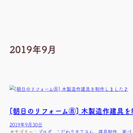
2019年9月
[朝日のリフォーム⑧] 木製造作建具
2019年9月30日
カテゴリー：
ブログ
、
こだわり大工さん
、
建具制作
、
家づ