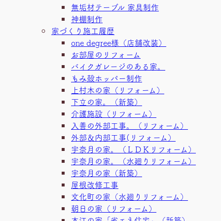
無垢材テーブル 家具制作
神棚制作
家づくり施工履歴
one degree様（店舗改装）
お部屋のリフォーム
バイクガレージのある家。
もみ殻ホッパー制作
上村木の家（リフォーム）
下立の家。（新築）
介護施設（リフォーム）
入善の外部工事。（リフォーム）
外部＆内部工事(リフォーム）
宇奈月の家。（ＬＤＫリフォーム）
宇奈月の家。（水廻りリフォーム）
宇奈月の家（新築）
屋根改修工事
文化町の家（水廻りリフォーム）
朝日の家（リフォーム）
本江の家「省エネ住宅」（新築）