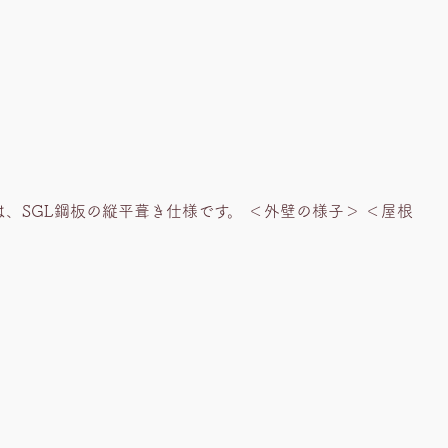
、SGL鋼板の縦平葺き仕様です。 ＜外壁の様子＞ ＜屋根