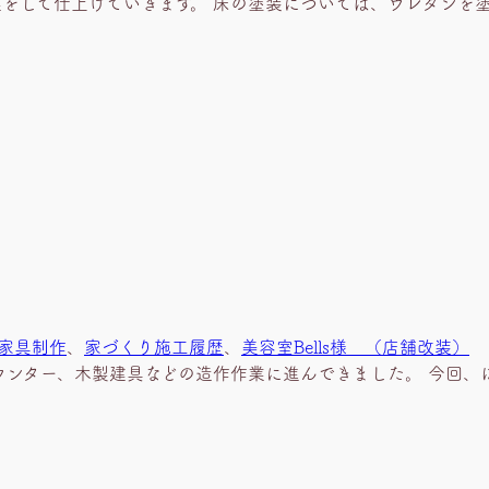
業をして仕上げていきます。 床の塗装については、ウレタンを
 家具制作
、
家づくり施工履歴
、
美容室Bells様 （店舗改装）
ウンター、木製建具などの造作作業に進んできました。 今回、