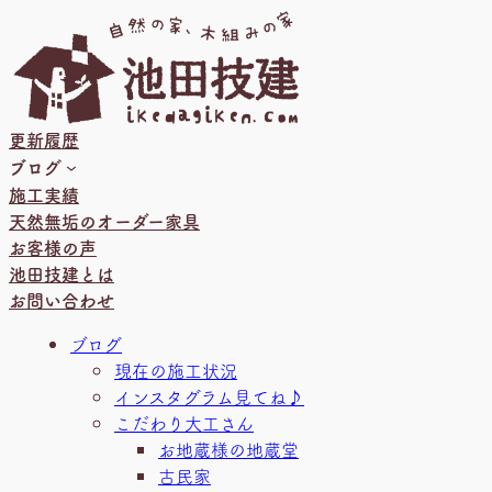
内
容
を
ス
キ
更新履歴
ッ
ブログ
プ
施工実績
天然無垢のオーダー家具
お客様の声
池田技建とは
お問い合わせ
ブログ
現在の施工状況
インスタグラム見てね♪
こだわり大工さん
お地蔵様の地蔵堂
古民家