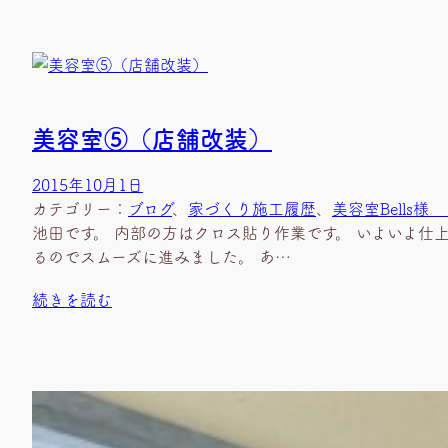
美容室⑤（店舗改装）
2015年10月1日
カテゴリー：
ブログ
、
家づくり施工履歴
、
美容室Bells
池田です。 内部の方はクロス貼り作業です。 いよいよ仕
るのでスムーズに進みました。 あ…
続きを読む