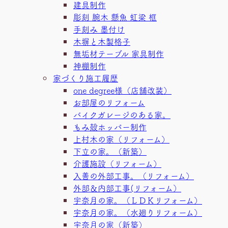
建具制作
彫刻 腕木 懸魚 虹梁 框
手刻み 墨付け
木塀と木製格子
無垢材テーブル 家具制作
神棚制作
家づくり施工履歴
one degree様（店舗改装）
お部屋のリフォーム
バイクガレージのある家。
もみ殻ホッパー制作
上村木の家（リフォーム）
下立の家。（新築）
介護施設（リフォーム）
入善の外部工事。（リフォーム）
外部＆内部工事(リフォーム）
宇奈月の家。（ＬＤＫリフォーム）
宇奈月の家。（水廻りリフォーム）
宇奈月の家（新築）