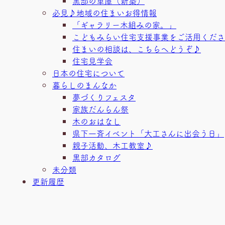
黒部の車庫（新築）
必見♪地域の住まいお得情報
「ギャラリー木組みの家。」
こどもみらい住宅支援事業をご活用くださ
住まいの相談は、こちらへどうぞ♪
住宅見学会
日本の住宅について
暮らしのまんなか
夢づくりフェスタ
家族だんらん祭
木のおはなし
県下一斉イベント「大工さんに出会う日」
親子活動、木工教室♪
黒部カタログ
未分類
更新履歴