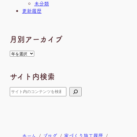
未分類
更新履歴
月別アーカイブ
ア
ー
カ
サイト内検索
イ
ブ
検
索
現
ホーム
ブログ
家づくり施工履歴