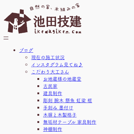
内
容
を
ス
キ
ッ
プ
ブログ
現在の施工状況
インスタグラム見てね♪
こだわり大工さん
お地蔵様の地蔵堂
古民家
建具制作
彫刻 腕木 懸魚 虹梁 框
手刻み 墨付け
木塀と木製格子
無垢材テーブル 家具制作
神棚制作