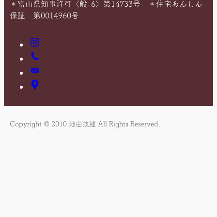
＊富山県知事許可〈般-6〉第14733号 ＊住宅あんしん
保証 第0014960号
Instagram
お
電
お
話
問
ア
い
ク
合
セ
わ
ス
Copyright © 2010 池田技建 All Rights Reserved.
せ
マ
ッ
プ