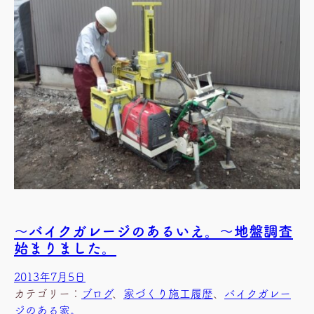
～バイクガレージのあるいえ。～地盤調査
始まりました。
2013年7月5日
カテゴリー：
ブログ
、
家づくり施工履歴
、
バイクガレー
ジのある家。