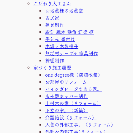
こだわり大工さん
お地蔵様の地蔵堂
古民家
建具制作
彫刻 腕木 懸魚 虹梁 框
手刻み 墨付け
木塀と木製格子
無垢材テーブル 家具制作
神棚制作
家づくり施工履歴
one degree様（店舗改装）
お部屋のリフォーム
バイクガレージのある家。
もみ殻ホッパー制作
上村木の家（リフォーム）
下立の家。（新築）
介護施設（リフォーム）
入善の外部工事。（リフォーム）
外部＆内部工事(リフォーム）