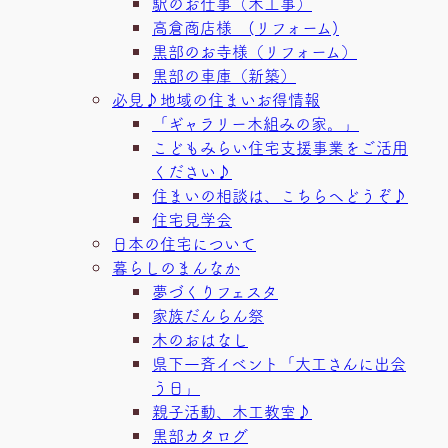
駅のお仕事（木工事）
高倉商店様 (リフォーム)
黒部のお寺様（リフォーム）
黒部の車庫（新築）
必見♪地域の住まいお得情報
「ギャラリー木組みの家。」
こどもみらい住宅支援事業をご活用
ください♪
住まいの相談は、こちらへどうぞ♪
住宅見学会
日本の住宅について
暮らしのまんなか
夢づくりフェスタ
家族だんらん祭
木のおはなし
県下一斉イベント「大工さんに出会
う日」
親子活動、木工教室♪
黒部カタログ