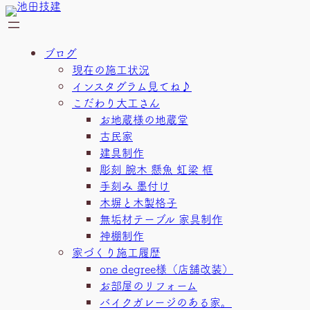
内
容
を
ブログ
ス
現在の施工状況
キ
インスタグラム見てね♪
ッ
こだわり大工さん
プ
お地蔵様の地蔵堂
古民家
建具制作
彫刻 腕木 懸魚 虹梁 框
手刻み 墨付け
木塀と木製格子
無垢材テーブル 家具制作
神棚制作
家づくり施工履歴
one degree様（店舗改装）
お部屋のリフォーム
バイクガレージのある家。