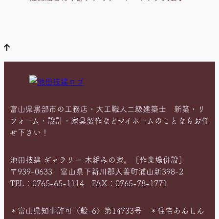
在
位
置
富山県黒部市の工務店・大工職人二級建築士 新築・リ
フォーム・設計・家具製作などマイホームのことならお任
せ下さい！
池田技建 ギャラリー 木組みの家。［作業場併設］
〒939-0633 富山県下新川郡入善町浦山新398-2
TEL：0765-65-1114 FAX：0765-78-1771
＊富山県知事許可〈般-6〉第14733号 ＊住宅あんしん