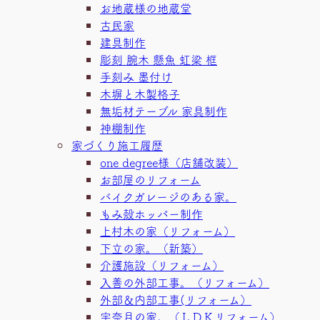
お地蔵様の地蔵堂
古民家
建具制作
彫刻 腕木 懸魚 虹梁 框
手刻み 墨付け
木塀と木製格子
無垢材テーブル 家具制作
神棚制作
家づくり施工履歴
one degree様（店舗改装）
お部屋のリフォーム
バイクガレージのある家。
もみ殻ホッパー制作
上村木の家（リフォーム）
下立の家。（新築）
介護施設（リフォーム）
入善の外部工事。（リフォーム）
外部＆内部工事(リフォーム）
宇奈月の家。（ＬＤＫリフォーム）