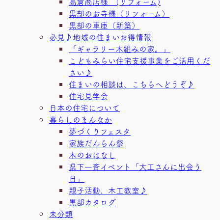
高倉商店様 (リフォーム)
黒部のお寺様（リフォーム）
黒部の車庫（新築）
必見♪地域の住まいお得情報
「ギャラリー木組みの家。」
こどもみらい住宅支援事業をご活用くだ
さい♪
住まいの相談は、こちらへどうぞ♪
住宅見学会
日本の住宅について
暮らしのまんなか
夢づくりフェスタ
家族だんらん祭
木のおはなし
県下一斉イベント「大工さんに出会う
日」
親子活動、木工教室♪
黒部カタログ
未分類