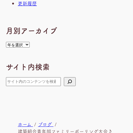
更新履歴
月別アーカイブ
ア
ー
カ
サイト内検索
イ
ブ
検
索
現
ホーム
ブログ
建築組合青年部ファミリーボーリング大会♪