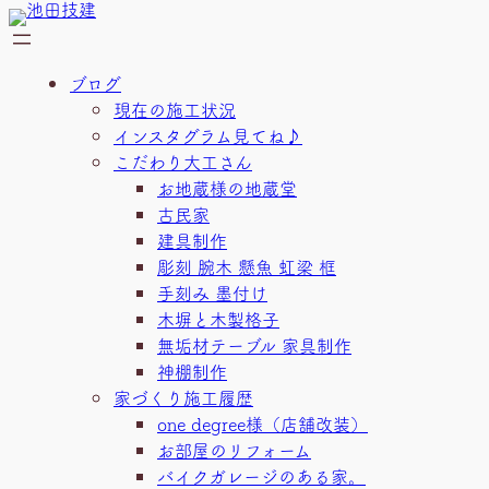
内
容
を
ブログ
ス
現在の施工状況
キ
インスタグラム見てね♪
ッ
こだわり大工さん
プ
お地蔵様の地蔵堂
古民家
建具制作
彫刻 腕木 懸魚 虹梁 框
手刻み 墨付け
木塀と木製格子
無垢材テーブル 家具制作
神棚制作
家づくり施工履歴
one degree様（店舗改装）
お部屋のリフォーム
バイクガレージのある家。