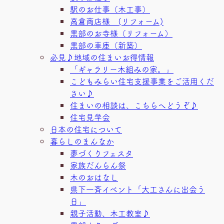
駅のお仕事（木工事）
高倉商店様 (リフォーム)
黒部のお寺様（リフォーム）
黒部の車庫（新築）
必見♪地域の住まいお得情報
「ギャラリー木組みの家。」
こどもみらい住宅支援事業をご活用くだ
さい♪
住まいの相談は、こちらへどうぞ♪
住宅見学会
日本の住宅について
暮らしのまんなか
夢づくりフェスタ
家族だんらん祭
木のおはなし
県下一斉イベント「大工さんに出会う
日」
親子活動、木工教室♪