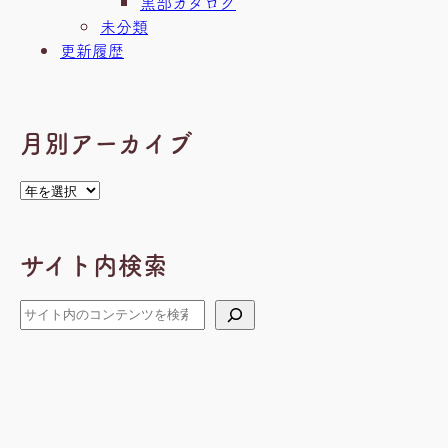
黒部カタログ
未分類
更新履歴
月別アーカイブ
ア
ー
カ
サイト内検索
イ
ブ
検
索