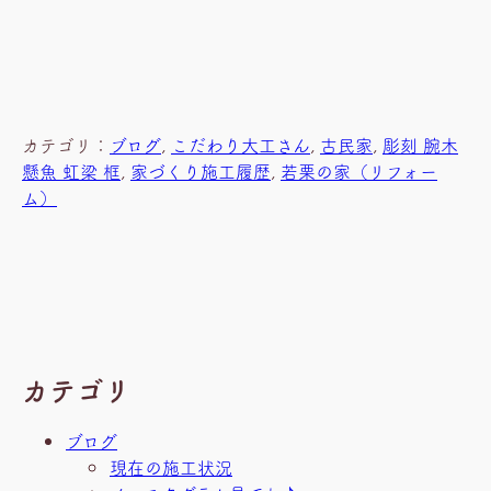
カテゴリ：
ブログ
, 
こだわり大工さん
, 
古民家
, 
彫刻 腕木
懸魚 虹梁 框
, 
家づくり施工履歴
, 
若栗の家（リフォー
ム）
カテゴリ
ブログ
現在の施工状況