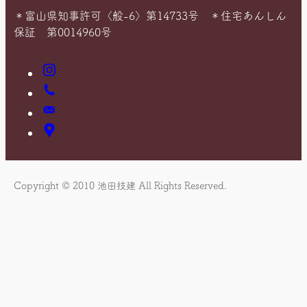
＊富山県知事許可〈般-6〉第14733号 ＊住宅あんしん
保証 第0014960号
Instagram
お
電
お
話
問
ア
い
ク
合
セ
わ
ス
Copyright © 2010 池田技建 All Rights Reserved.
せ
マ
ッ
プ