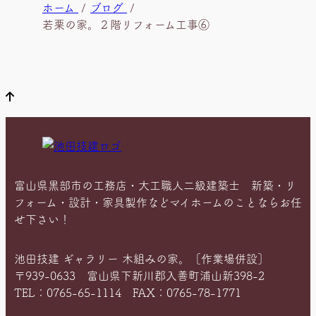
現
ホーム
ブログ
在
若栗の家。２階リフォーム工事⑥
位
置
富山県黒部市の工務店・大工職人二級建築士 新築・リ
フォーム・設計・家具製作などマイホームのことならお任
せ下さい！
池田技建 ギャラリー 木組みの家。［作業場併設］
〒939-0633 富山県下新川郡入善町浦山新398-2
TEL：0765-65-1114 FAX：0765-78-1771