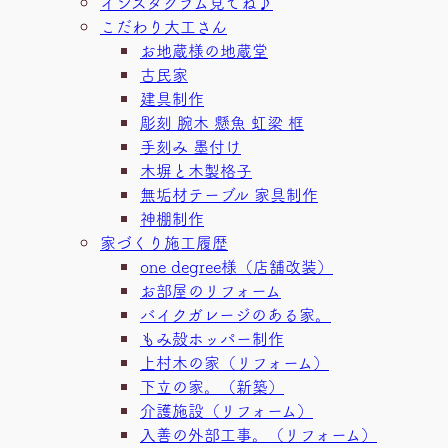
インスタグラム見てね♪
こだわり大工さん
お地蔵様の地蔵堂
古民家
建具制作
彫刻 腕木 懸魚 虹梁 框
手刻み 墨付け
木塀と木製格子
無垢材テーブル 家具制作
神棚制作
家づくり施工履歴
one degree様（店舗改装）
お部屋のリフォーム
バイクガレージのある家。
もみ殻ホッパー制作
上村木の家（リフォーム）
下立の家。（新築）
介護施設（リフォーム）
入善の外部工事。（リフォーム）