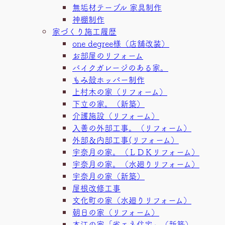
無垢材テーブル 家具制作
神棚制作
家づくり施工履歴
one degree様（店舗改装）
お部屋のリフォーム
バイクガレージのある家。
もみ殻ホッパー制作
上村木の家（リフォーム）
下立の家。（新築）
介護施設（リフォーム）
入善の外部工事。（リフォーム）
外部＆内部工事(リフォーム）
宇奈月の家。（ＬＤＫリフォーム）
宇奈月の家。（水廻りリフォーム）
宇奈月の家（新築）
屋根改修工事
文化町の家（水廻りリフォーム）
朝日の家（リフォーム）
本江の家「省エネ住宅」（新築）