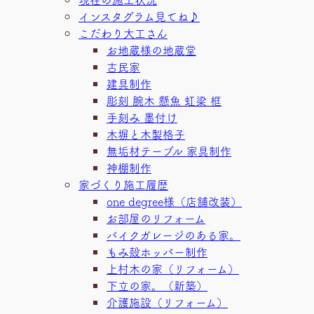
インスタグラム見てね♪
こだわり大工さん
お地蔵様の地蔵堂
古民家
建具制作
彫刻 腕木 懸魚 虹梁 框
手刻み 墨付け
木塀と木製格子
無垢材テーブル 家具制作
神棚制作
家づくり施工履歴
one degree様（店舗改装）
お部屋のリフォーム
バイクガレージのある家。
もみ殻ホッパー制作
上村木の家（リフォーム）
下立の家。（新築）
介護施設（リフォーム）