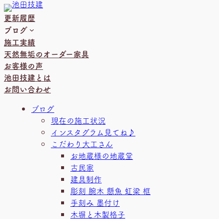
内
更新履歴
容
ブログ
を
施工実績
ス
天然無垢のオーダー家具
キ
お客様の声
ッ
池田技建とは
プ
お問い合わせ
ブログ
現在の施工状況
インスタグラム見てね♪
こだわり大工さん
お地蔵様の地蔵堂
古民家
建具制作
彫刻 腕木 懸魚 虹梁 框
手刻み 墨付け
木塀と木製格子