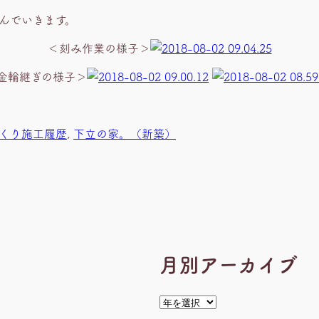
んでいきます。
＜刻み作業の様子＞
金輪継ぎの様子＞
くり施工履歴
, 
下立の家。（新築）
月別アーカイブ
ア
ー