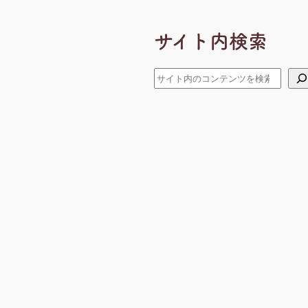
カ
イ
サイト内検索
ブ
検
索