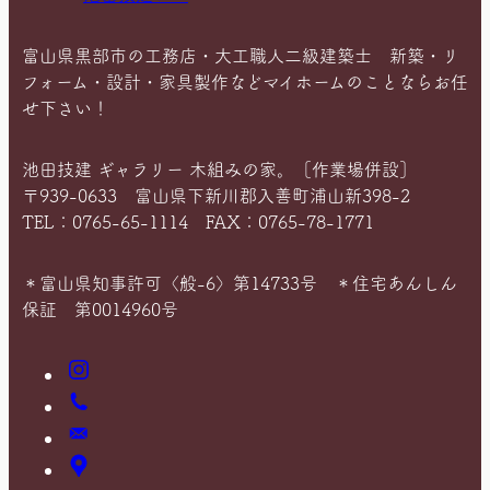
富山県黒部市の工務店・大工職人二級建築士 新築・リ
フォーム・設計・家具製作などマイホームのことならお任
せ下さい！
池田技建 ギャラリー 木組みの家。［作業場併設］
〒939-0633 富山県下新川郡入善町浦山新398-2
TEL：0765-65-1114 FAX：0765-78-1771
＊富山県知事許可〈般-6〉第14733号 ＊住宅あんしん
保証 第0014960号
Instagram
お
電
お
話
問
ア
い
ク