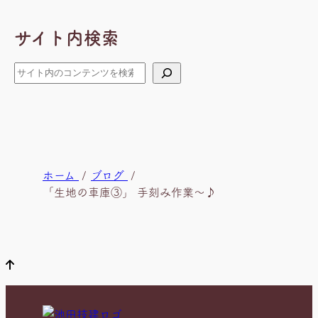
ー
カ
サイト内検索
イ
ブ
検
索
現
ホーム
ブログ
在
「生地の車庫③」 手刻み作業～♪
位
置