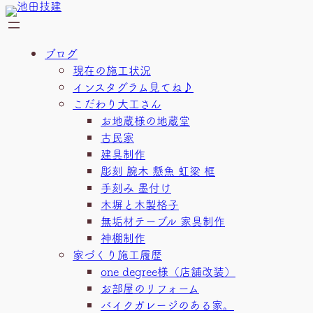
内
容
を
ブログ
ス
現在の施工状況
キ
インスタグラム見てね♪
ッ
こだわり大工さん
プ
お地蔵様の地蔵堂
古民家
建具制作
彫刻 腕木 懸魚 虹梁 框
手刻み 墨付け
木塀と木製格子
無垢材テーブル 家具制作
神棚制作
家づくり施工履歴
one degree様（店舗改装）
お部屋のリフォーム
バイクガレージのある家。