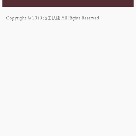
合
セ
わ
ス
Copyright © 2010 池田技建 All Rights Reserved.
せ
マ
ッ
プ