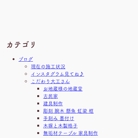
カテゴリ
ブログ
現在の施工状況
インスタグラム見てね♪
こだわり大工さん
お地蔵様の地蔵堂
古民家
建具制作
彫刻 腕木 懸魚 虹梁 框
手刻み 墨付け
木塀と木製格子
無垢材テーブル 家具制作