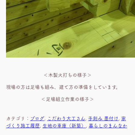
＜木製火打ちの様子＞
現場の方は足場も組み、建て方の準備をしています。
＜足場組立作業の様子＞
カテゴリ：
ブログ
, 
こだわり大工さん
, 
手刻み 墨付け
, 
家
づくり施工履歴
, 
生地の車庫（新築）
, 
暮らしのまんなか