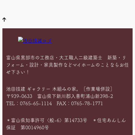
位
置
富山県黒部市の工務店・大工職人二級建築士 新築・リ
フォーム・設計・家具製作などマイホームのことならお任
せ下さい！
池田技建 ギャラリー 木組みの家。［作業場併設］
〒939-0633 富山県下新川郡入善町浦山新398-2
TEL：0765-65-1114 FAX：0765-78-1771
＊富山県知事許可〈般-6〉第14733号 ＊住宅あんしん
保証 第0014960号