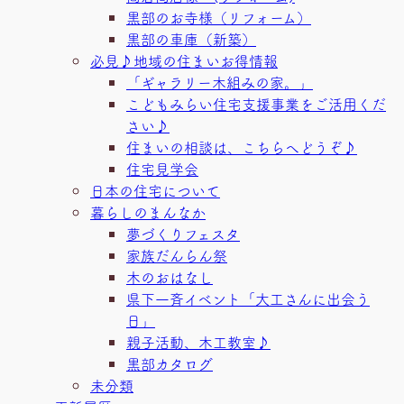
黒部のお寺様（リフォーム）
黒部の車庫（新築）
必見♪地域の住まいお得情報
「ギャラリー木組みの家。」
こどもみらい住宅支援事業をご活用くだ
さい♪
住まいの相談は、こちらへどうぞ♪
住宅見学会
日本の住宅について
暮らしのまんなか
夢づくりフェスタ
家族だんらん祭
木のおはなし
県下一斉イベント「大工さんに出会う
日」
親子活動、木工教室♪
黒部カタログ
未分類