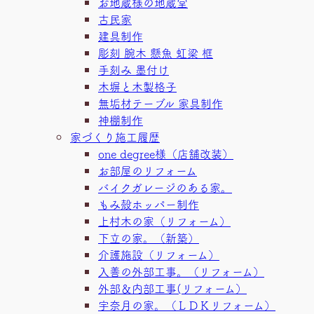
お地蔵様の地蔵堂
古民家
建具制作
彫刻 腕木 懸魚 虹梁 框
手刻み 墨付け
木塀と木製格子
無垢材テーブル 家具制作
神棚制作
家づくり施工履歴
one degree様（店舗改装）
お部屋のリフォーム
バイクガレージのある家。
もみ殻ホッパー制作
上村木の家（リフォーム）
下立の家。（新築）
介護施設（リフォーム）
入善の外部工事。（リフォーム）
外部＆内部工事(リフォーム）
宇奈月の家。（ＬＤＫリフォーム）