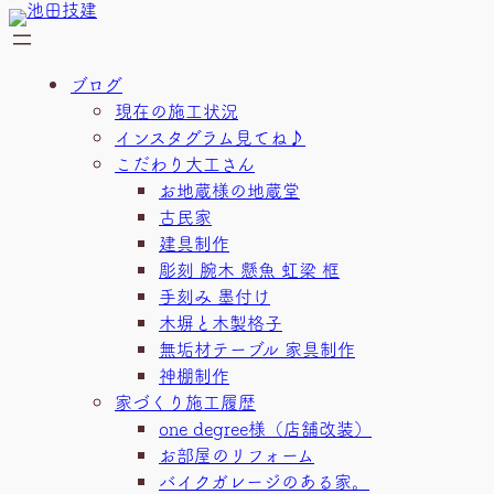
内
容
を
ブログ
ス
現在の施工状況
キ
インスタグラム見てね♪
ッ
こだわり大工さん
プ
お地蔵様の地蔵堂
古民家
建具制作
彫刻 腕木 懸魚 虹梁 框
手刻み 墨付け
木塀と木製格子
無垢材テーブル 家具制作
神棚制作
家づくり施工履歴
one degree様（店舗改装）
お部屋のリフォーム
バイクガレージのある家。