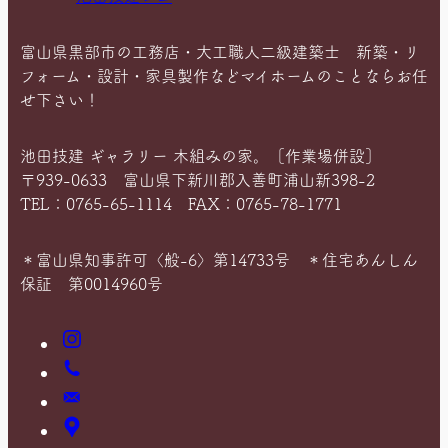
富山県黒部市の工務店・大工職人二級建築士 新築・リ
フォーム・設計・家具製作などマイホームのことならお任
せ下さい！
池田技建 ギャラリー 木組みの家。［作業場併設］
〒939-0633 富山県下新川郡入善町浦山新398-2
TEL：0765-65-1114 FAX：0765-78-1771
＊富山県知事許可〈般-6〉第14733号 ＊住宅あんしん
保証 第0014960号
Instagram
お
電
お
話
問
ア
い