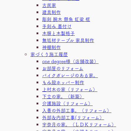
古民家
建具制作
彫刻 腕木 懸魚 虹梁 框
手刻み 墨付け
木塀と木製格子
無垢材テーブル 家具制作
神棚制作
家づくり施工履歴
one degree様（店舗改装）
お部屋のリフォーム
バイクガレージのある家。
もみ殻ホッパー制作
上村木の家（リフォーム）
下立の家。（新築）
介護施設（リフォーム）
入善の外部工事。（リフォーム）
外部＆内部工事(リフォーム）
宇奈月の家。（ＬＤＫリフォーム）