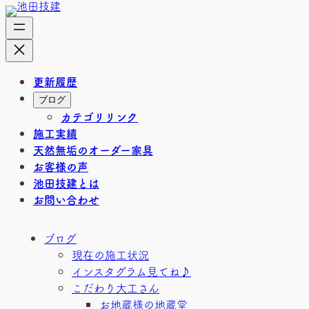
内
容
を
ス
キ
更新履歴
ッ
ブログ
プ
カテゴリリンク
施工実績
天然無垢のオーダー家具
お客様の声
池田技建とは
お問い合わせ
ブログ
現在の施工状況
インスタグラム見てね♪
こだわり大工さん
お地蔵様の地蔵堂