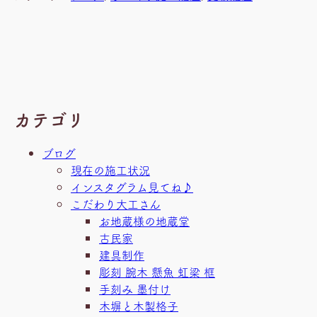
カテゴリ
ブログ
現在の施工状況
インスタグラム見てね♪
こだわり大工さん
お地蔵様の地蔵堂
古民家
建具制作
彫刻 腕木 懸魚 虹梁 框
手刻み 墨付け
木塀と木製格子