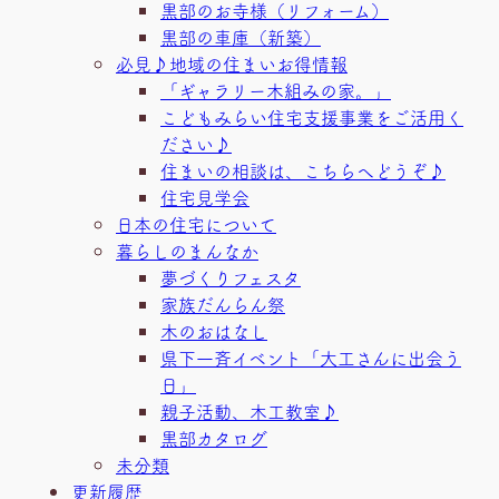
黒部のお寺様（リフォーム）
黒部の車庫（新築）
必見♪地域の住まいお得情報
「ギャラリー木組みの家。」
こどもみらい住宅支援事業をご活用く
ださい♪
住まいの相談は、こちらへどうぞ♪
住宅見学会
日本の住宅について
暮らしのまんなか
夢づくりフェスタ
家族だんらん祭
木のおはなし
県下一斉イベント「大工さんに出会う
日」
親子活動、木工教室♪
黒部カタログ
未分類
更新履歴