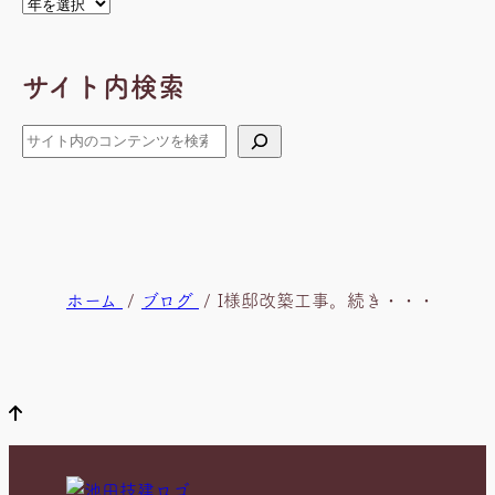
ア
ー
カ
サイト内検索
イ
ブ
検
索
現
ホーム
ブログ
I様邸改築工事。続き・・・
在
位
置