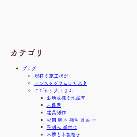
カテゴリ
ブログ
現在の施工状況
インスタグラム見てね♪
こだわり大工さん
お地蔵様の地蔵堂
古民家
建具制作
彫刻 腕木 懸魚 虹梁 框
手刻み 墨付け
木塀と木製格子