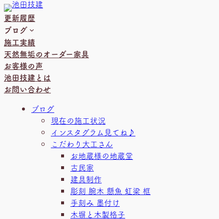
内
更新履歴
容
ブログ
を
施工実績
ス
天然無垢のオーダー家具
キ
お客様の声
ッ
池田技建とは
プ
お問い合わせ
ブログ
現在の施工状況
インスタグラム見てね♪
こだわり大工さん
お地蔵様の地蔵堂
古民家
建具制作
彫刻 腕木 懸魚 虹梁 框
手刻み 墨付け
木塀と木製格子