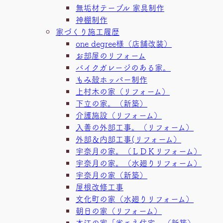
無垢材テーブル 家具制作
神棚制作
家づくり施工履歴
one degree様（店舗改装）
お部屋のリフォーム
バイクガレージのある家。
もみ殻ホッパー制作
上村木の家（リフォーム）
下立の家。（新築）
介護施設（リフォーム）
入善の外部工事。（リフォーム）
外部＆内部工事(リフォーム）
宇奈月の家。（ＬＤＫリフォーム）
宇奈月の家。（水廻りリフォーム）
宇奈月の家（新築）
屋根改修工事
文化町の家（水廻りリフォーム）
朝日の家（リフォーム）
本江の家「省エネ住宅」（新築）