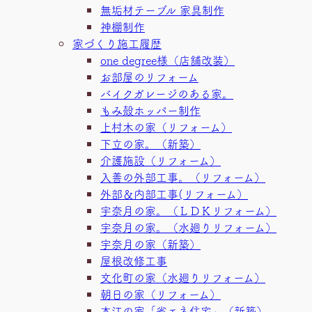
無垢材テーブル 家具制作
神棚制作
家づくり施工履歴
one degree様（店舗改装）
お部屋のリフォーム
バイクガレージのある家。
もみ殻ホッパー制作
上村木の家（リフォーム）
下立の家。（新築）
介護施設（リフォーム）
入善の外部工事。（リフォーム）
外部＆内部工事(リフォーム）
宇奈月の家。（ＬＤＫリフォーム）
宇奈月の家。（水廻りリフォーム）
宇奈月の家（新築）
屋根改修工事
文化町の家（水廻りリフォーム）
朝日の家（リフォーム）
本江の家「省エネ住宅」（新築）