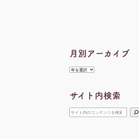
月別アーカイブ
ア
ー
カ
イ
サイト内検索
ブ
検
索