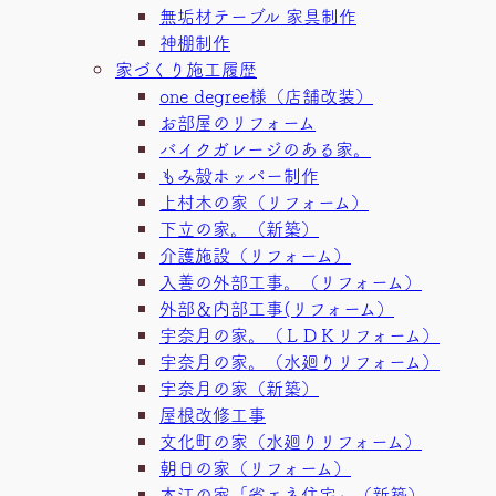
無垢材テーブル 家具制作
神棚制作
家づくり施工履歴
one degree様（店舗改装）
お部屋のリフォーム
バイクガレージのある家。
もみ殻ホッパー制作
上村木の家（リフォーム）
下立の家。（新築）
介護施設（リフォーム）
入善の外部工事。（リフォーム）
外部＆内部工事(リフォーム）
宇奈月の家。（ＬＤＫリフォーム）
宇奈月の家。（水廻りリフォーム）
宇奈月の家（新築）
屋根改修工事
文化町の家（水廻りリフォーム）
朝日の家（リフォーム）
本江の家「省エネ住宅」（新築）