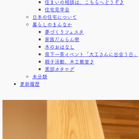
住まいの相談は、こちらへどうぞ♪
住宅見学会
日本の住宅について
暮らしのまんなか
夢づくりフェスタ
家族だんらん祭
木のおはなし
県下一斉イベント「大工さんに出会う日」
親子活動、木工教室♪
黒部カタログ
未分類
更新履歴