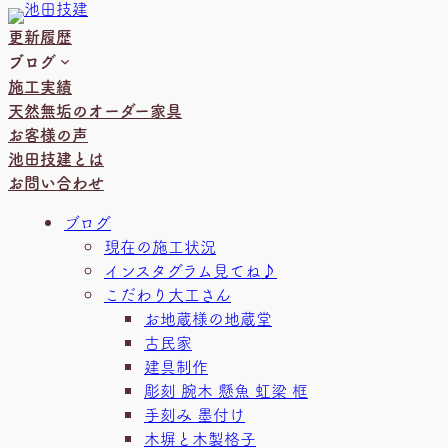
内
更新履歴
容
ブログ
を
施工実績
ス
天然無垢のオーダー家具
キ
お客様の声
ッ
池田技建とは
プ
お問い合わせ
ブログ
現在の施工状況
インスタグラム見てね♪
こだわり大工さん
お地蔵様の地蔵堂
古民家
建具制作
彫刻 腕木 懸魚 虹梁 框
手刻み 墨付け
木塀と木製格子