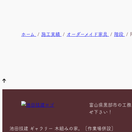
現
ホーム
施工実績
オーダーメイド家具
階段
在
位
置
富山県黒部市の工務
せ下さい！
池田技建 ギャラリー 木組みの家。［作業場併設］