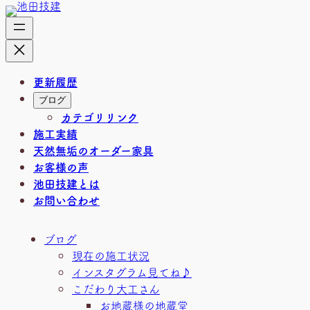
内
容
を
ス
キ
更新履歴
ッ
ブログ
プ
カテゴリリンク
施工実績
天然無垢のオーダー家具
お客様の声
池田技建とは
お問い合わせ
ブログ
現在の施工状況
インスタグラム見てね♪
こだわり大工さん
お地蔵様の地蔵堂