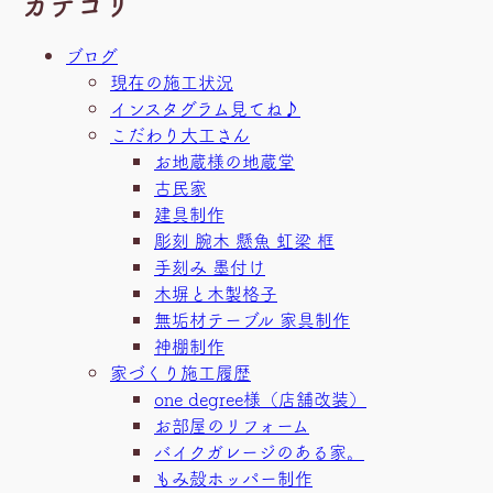
カテゴリ
ブログ
現在の施工状況
インスタグラム見てね♪
こだわり大工さん
お地蔵様の地蔵堂
古民家
建具制作
彫刻 腕木 懸魚 虹梁 框
手刻み 墨付け
木塀と木製格子
無垢材テーブル 家具制作
神棚制作
家づくり施工履歴
one degree様（店舗改装）
お部屋のリフォーム
バイクガレージのある家。
もみ殻ホッパー制作