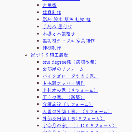
古民家
建具制作
彫刻 腕木 懸魚 虹梁 框
手刻み 墨付け
木塀と木製格子
無垢材テーブル 家具制作
神棚制作
家づくり施工履歴
one degree様（店舗改装）
お部屋のリフォーム
バイクガレージのある家。
もみ殻ホッパー制作
上村木の家（リフォーム）
下立の家。（新築）
介護施設（リフォーム）
入善の外部工事。（リフォーム）
外部＆内部工事(リフォーム）
宇奈月の家。（ＬＤＫリフォーム）