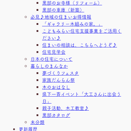
黒部のお寺様（リフォーム）
黒部の車庫（新築）
必見♪地域の住まいお得情報
「ギャラリー木組みの家。」
こどもみらい住宅支援事業をご活用く
ださい♪
住まいの相談は、こちらへどうぞ♪
住宅見学会
日本の住宅について
暮らしのまんなか
夢づくりフェスタ
家族だんらん祭
木のおはなし
県下一斉イベント「大工さんに出会う
日」
親子活動、木工教室♪
黒部カタログ
未分類
更新履歴