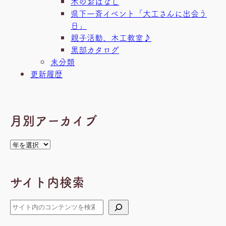
木のおはなし
県下一斉イベント「大工さんに出会う
日」
親子活動、木工教室♪
黒部カタログ
未分類
更新履歴
月別アーカイブ
ア
ー
カ
サイト内検索
イ
ブ
検
索