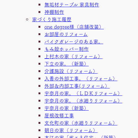
無垢材テーブル 家具制作
神棚制作
家づくり施工履歴
one degree様（店舗改装）
お部屋のリフォーム
バイクガレージのある家。
もみ殻ホッパー制作
上村木の家（リフォーム）
下立の家。（新築）
介護施設（リフォーム）
入善の外部工事。（リフォーム）
外部＆内部工事(リフォーム）
宇奈月の家。（ＬＤＫリフォーム）
宇奈月の家。（水廻りリフォーム）
宇奈月の家（新築）
屋根改修工事
文化町の家（水廻りリフォーム）
朝日の家（リフォーム）
本江の家「省エネ住宅」（新築）