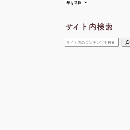
ア
ー
カ
イ
サイト内検索
ブ
検
索