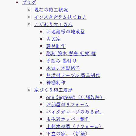
ブログ
現在の施工状況
インスタグラム見てね♪
こだわり大工さん
お地蔵様の地蔵堂
古民家
建具制作
彫刻 腕木 懸魚 虹梁 框
手刻み 墨付け
木塀と木製格子
無垢材テーブル 家具制作
神棚制作
家づくり施工履歴
one degree様（店舗改装）
お部屋のリフォーム
バイクガレージのある家。
もみ殻ホッパー制作
上村木の家（リフォーム）
下立の家。（新築）