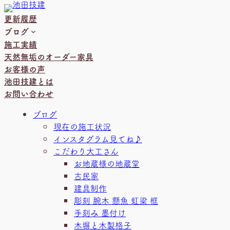
内
更新履歴
容
ブログ
を
施工実績
ス
天然無垢のオーダー家具
キ
お客様の声
ッ
池田技建とは
プ
お問い合わせ
ブログ
現在の施工状況
インスタグラム見てね♪
こだわり大工さん
お地蔵様の地蔵堂
古民家
建具制作
彫刻 腕木 懸魚 虹梁 框
手刻み 墨付け
木塀と木製格子