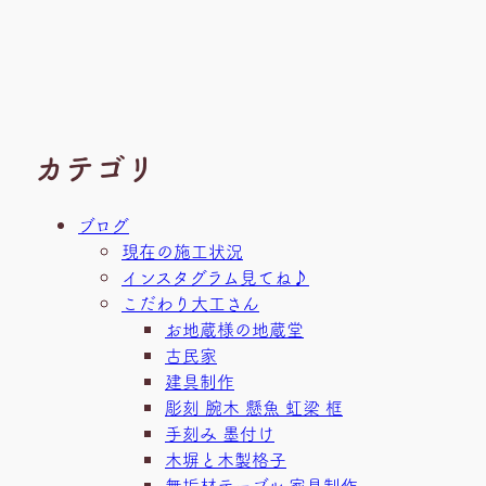
カテゴリ
ブログ
現在の施工状況
インスタグラム見てね♪
こだわり大工さん
お地蔵様の地蔵堂
古民家
建具制作
彫刻 腕木 懸魚 虹梁 框
手刻み 墨付け
木塀と木製格子
無垢材テーブル 家具制作