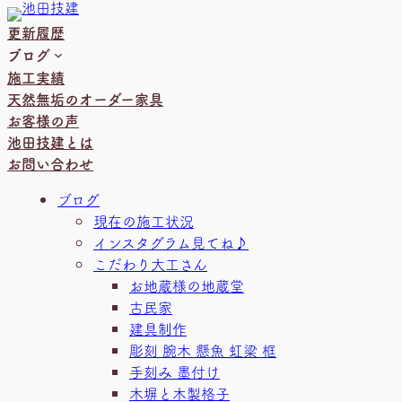
内
更新履歴
容
ブログ
を
施工実績
ス
天然無垢のオーダー家具
キ
お客様の声
ッ
池田技建とは
プ
お問い合わせ
ブログ
現在の施工状況
インスタグラム見てね♪
こだわり大工さん
お地蔵様の地蔵堂
古民家
建具制作
彫刻 腕木 懸魚 虹梁 框
手刻み 墨付け
木塀と木製格子