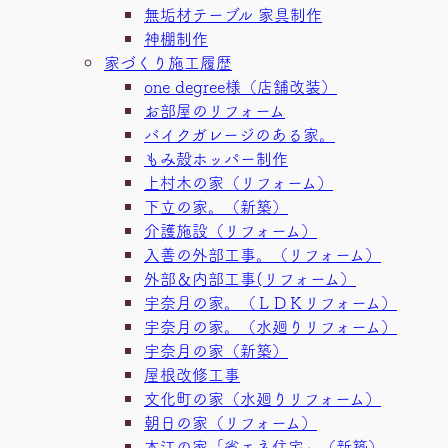
無垢材テーブル 家具制作
神棚制作
家づくり施工履歴
one degree様（店舗改装）
お部屋のリフォーム
バイクガレージのある家。
もみ殻ホッパー制作
上村木の家（リフォーム）
下立の家。（新築）
介護施設（リフォーム）
入善の外部工事。（リフォーム）
外部＆内部工事(リフォーム）
宇奈月の家。（ＬＤＫリフォーム）
宇奈月の家。（水廻りリフォーム）
宇奈月の家（新築）
屋根改修工事
文化町の家（水廻りリフォーム）
朝日の家（リフォーム）
本江の家「省エネ住宅」（新築）