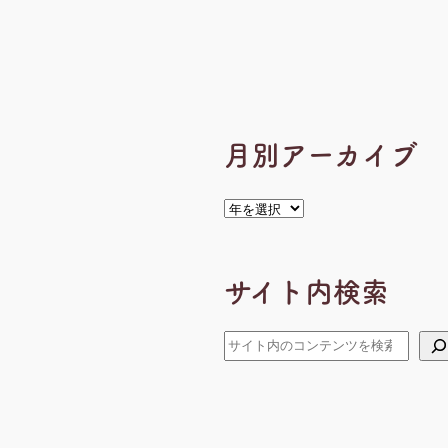
月別アーカイブ
ア
ー
カ
イ
サイト内検索
ブ
検
索