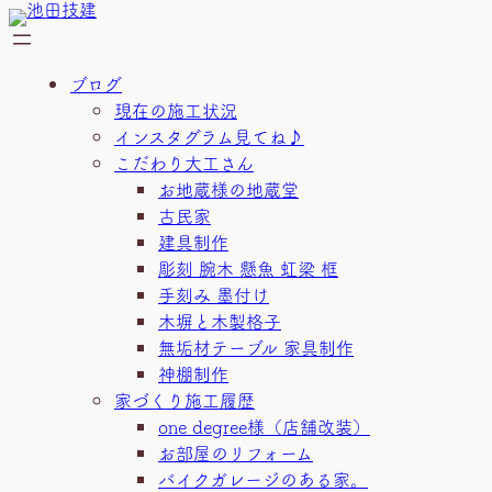
内
容
を
ブログ
ス
現在の施工状況
キ
インスタグラム見てね♪
ッ
こだわり大工さん
プ
お地蔵様の地蔵堂
古民家
建具制作
彫刻 腕木 懸魚 虹梁 框
手刻み 墨付け
木塀と木製格子
無垢材テーブル 家具制作
神棚制作
家づくり施工履歴
one degree様（店舗改装）
お部屋のリフォーム
バイクガレージのある家。