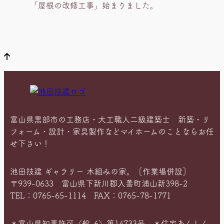
在
「屋根の改修工事」始まりました。
位
置
富山県黒部市の工務店・大工職人二級建築士 新築・リ
フォーム・設計・家具製作などマイホームのことならお任
せ下さい！
池田技建 ギャラリー 木組みの家。［作業場併設］
〒939-0633 富山県下新川郡入善町浦山新398-2
TEL：0765-65-1114 FAX：0765-78-1771
＊富山県知事許可〈般-6〉第14733号 ＊住宅あんしん