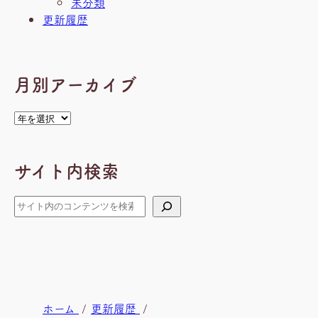
未分類
更新履歴
月別アーカイブ
ア
ー
カ
サイト内検索
イ
ブ
検
索
現
ホーム
更新履歴