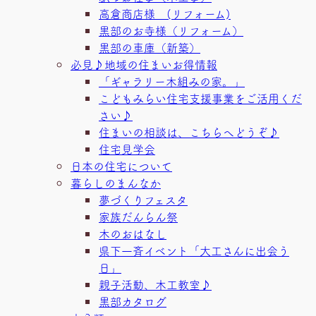
高倉商店様 (リフォーム)
黒部のお寺様（リフォーム）
黒部の車庫（新築）
必見♪地域の住まいお得情報
「ギャラリー木組みの家。」
こどもみらい住宅支援事業をご活用くだ
さい♪
住まいの相談は、こちらへどうぞ♪
住宅見学会
日本の住宅について
暮らしのまんなか
夢づくりフェスタ
家族だんらん祭
木のおはなし
県下一斉イベント「大工さんに出会う
日」
親子活動、木工教室♪
黒部カタログ