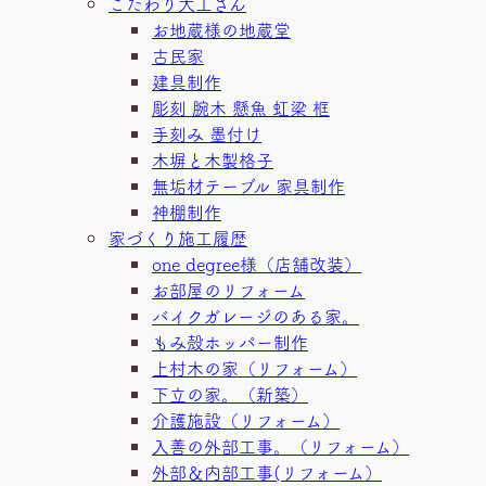
こだわり大工さん
お地蔵様の地蔵堂
古民家
建具制作
彫刻 腕木 懸魚 虹梁 框
手刻み 墨付け
木塀と木製格子
無垢材テーブル 家具制作
神棚制作
家づくり施工履歴
one degree様（店舗改装）
お部屋のリフォーム
バイクガレージのある家。
もみ殻ホッパー制作
上村木の家（リフォーム）
下立の家。（新築）
介護施設（リフォーム）
入善の外部工事。（リフォーム）
外部＆内部工事(リフォーム）