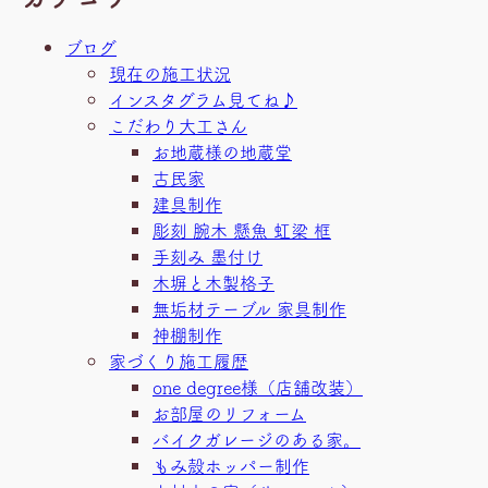
ブログ
現在の施工状況
インスタグラム見てね♪
こだわり大工さん
お地蔵様の地蔵堂
古民家
建具制作
彫刻 腕木 懸魚 虹梁 框
手刻み 墨付け
木塀と木製格子
無垢材テーブル 家具制作
神棚制作
家づくり施工履歴
one degree様（店舗改装）
お部屋のリフォーム
バイクガレージのある家。
もみ殻ホッパー制作