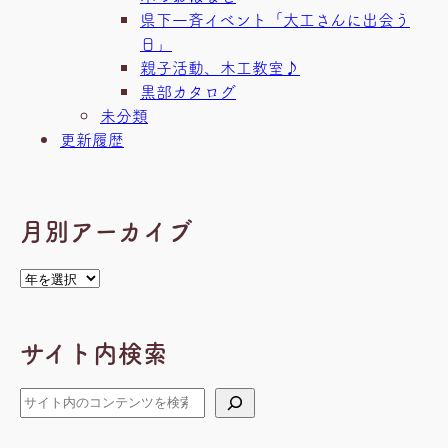
県下一斉イベント「大工さんに出会う
日」
親子活動、木工教室♪
黒部カタログ
未分類
更新履歴
月別アーカイブ
ア
ー
カ
サイト内検索
イ
ブ
検
索