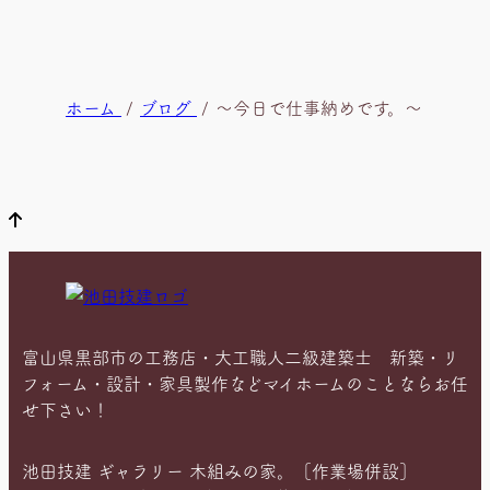
現
ホーム
ブログ
～今日で仕事納めです。～
在
位
置
富山県黒部市の工務店・大工職人二級建築士 新築・リ
フォーム・設計・家具製作などマイホームのことならお任
せ下さい！
池田技建 ギャラリー 木組みの家。［作業場併設］