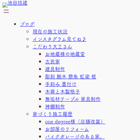
内
容
を
ブログ
ス
現在の施工状況
キ
インスタグラム見てね♪
ッ
こだわり大工さん
プ
お地蔵様の地蔵堂
古民家
建具制作
彫刻 腕木 懸魚 虹梁 框
手刻み 墨付け
木塀と木製格子
無垢材テーブル 家具制作
神棚制作
家づくり施工履歴
one degree様（店舗改装）
お部屋のリフォーム
バイクガレージのある家。