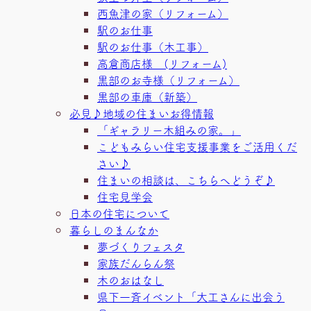
西魚津の家（リフォーム）
駅のお仕事
駅のお仕事（木工事）
高倉商店様 (リフォーム)
黒部のお寺様（リフォーム）
黒部の車庫（新築）
必見♪地域の住まいお得情報
「ギャラリー木組みの家。」
こどもみらい住宅支援事業をご活用くだ
さい♪
住まいの相談は、こちらへどうぞ♪
住宅見学会
日本の住宅について
暮らしのまんなか
夢づくりフェスタ
家族だんらん祭
木のおはなし
県下一斉イベント「大工さんに出会う