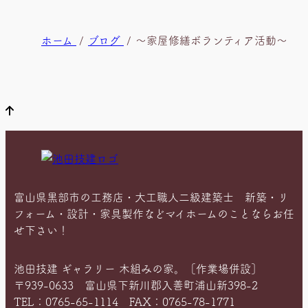
現
ホーム
ブログ
～家屋修繕ボランティア活動～
在
位
置
富山県黒部市の工務店・大工職人二級建築士 新築・リ
フォーム・設計・家具製作などマイホームのことならお任
せ下さい！
池田技建 ギャラリー 木組みの家。［作業場併設］
〒939-0633 富山県下新川郡入善町浦山新398-2
TEL：0765-65-1114 FAX：0765-78-1771