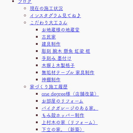
ブログ
現在の施工状況
インスタグラム見てね♪
こだわり大工さん
お地蔵様の地蔵堂
古民家
建具制作
彫刻 腕木 懸魚 虹梁 框
手刻み 墨付け
木塀と木製格子
無垢材テーブル 家具制作
神棚制作
家づくり施工履歴
one degree様（店舗改装）
お部屋のリフォーム
バイクガレージのある家。
もみ殻ホッパー制作
上村木の家（リフォーム）
下立の家。（新築）