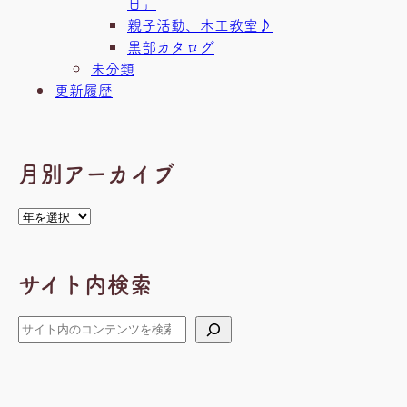
日」
親子活動、木工教室♪
黒部カタログ
未分類
更新履歴
月別アーカイブ
ア
ー
カ
サイト内検索
イ
ブ
検
索