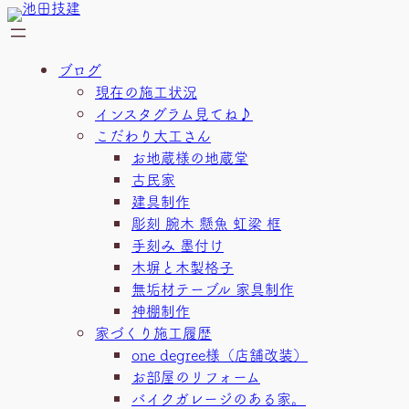
内
容
を
ブログ
ス
現在の施工状況
キ
インスタグラム見てね♪
ッ
こだわり大工さん
プ
お地蔵様の地蔵堂
古民家
建具制作
彫刻 腕木 懸魚 虹梁 框
手刻み 墨付け
木塀と木製格子
無垢材テーブル 家具制作
神棚制作
家づくり施工履歴
one degree様（店舗改装）
お部屋のリフォーム
バイクガレージのある家。