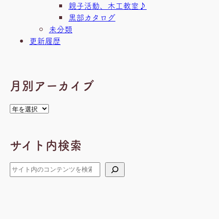
親子活動、木工教室♪
黒部カタログ
未分類
更新履歴
月別アーカイブ
ア
ー
カ
サイト内検索
イ
ブ
検
索