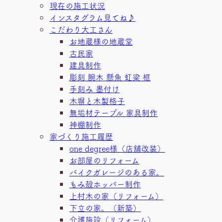
現在の施工状況
インスタグラム見てね♪
こだわり大工さん
お地蔵様の地蔵堂
古民家
建具制作
彫刻 腕木 懸魚 虹梁 框
手刻み 墨付け
木塀と木製格子
無垢材テーブル 家具制作
神棚制作
家づくり施工履歴
one degree様（店舗改装）
お部屋のリフォーム
バイクガレージのある家。
もみ殻ホッパー制作
上村木の家（リフォーム）
下立の家。（新築）
介護施設（リフォーム）