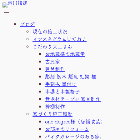
内
容
を
ブログ
ス
現在の施工状況
キ
インスタグラム見てね♪
ッ
こだわり大工さん
プ
お地蔵様の地蔵堂
古民家
建具制作
彫刻 腕木 懸魚 虹梁 框
手刻み 墨付け
木塀と木製格子
無垢材テーブル 家具制作
神棚制作
家づくり施工履歴
one degree様（店舗改装）
お部屋のリフォーム
バイクガレージのある家。