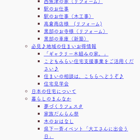
西魚津の家（リフォーム）
駅のお仕事
駅のお仕事（木工事）
高倉商店様 (リフォーム)
黒部のお寺様（リフォーム）
黒部の車庫（新築）
必見♪地域の住まいお得情報
「ギャラリー木組みの家。」
こどもみらい住宅支援事業をご活用くだ
さい♪
住まいの相談は、こちらへどうぞ♪
住宅見学会
日本の住宅について
暮らしのまんなか
夢づくりフェスタ
家族だんらん祭
木のおはなし
県下一斉イベント「大工さんに出会う
日」