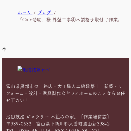
現
ホーム
ブログ
在
「Cafe勘助」様 外壁工事④木製格子取付け作業。
位
置
富山県黒部市の工務店・大工職人二級建築士 新築・リ
フォーム・設計・家具製作などマイホームのことならお任
せ下さい！
池田技建 ギャラリー 木組みの家。［作業場併設］
〒939-0633 富山県下新川郡入善町浦山新398-2
TEL：0765-65-1114 FAX：0765-78-1771