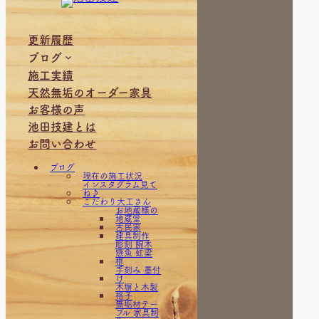
更新履歴
ブログ
施工実績
天然無垢のオーダー家具
お客様の声
池田技建とは
お問い合わせ
ブログ
現在の施工状況
インスタグラム見て
ね♪
こだわり大工さん
お地蔵様の
地蔵堂
古民家
建具制作
彫刻 腕木
懸魚 虹梁
框
手刻み 墨付
け
木塀と木製
格子
無垢材テー
ブル 家具制