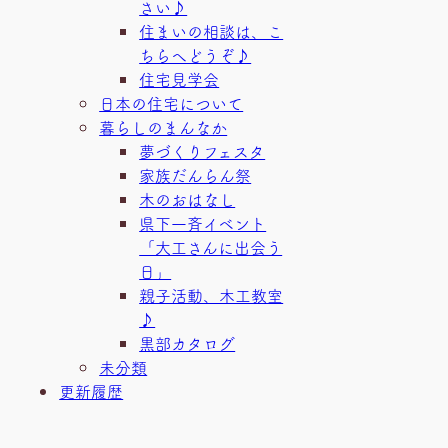
さい♪
住まいの相談は、こ
ちらへどうぞ♪
住宅見学会
日本の住宅について
暮らしのまんなか
夢づくりフェスタ
家族だんらん祭
木のおはなし
県下一斉イベント
「大工さんに出会う
日」
親子活動、木工教室
♪
黒部カタログ
未分類
更新履歴