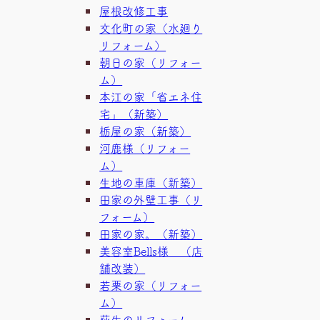
屋根改修工事
文化町の家（水廻り
リフォーム）
朝日の家（リフォー
ム）
本江の家「省エネ住
宅」（新築）
栃屋の家（新築）
河鹿様（リフォー
ム）
生地の車庫（新築）
田家の外壁工事（リ
フォーム）
田家の家。（新築）
美容室Bells様 （店
舗改装）
若栗の家（リフォー
ム）
荻生のリフォーム