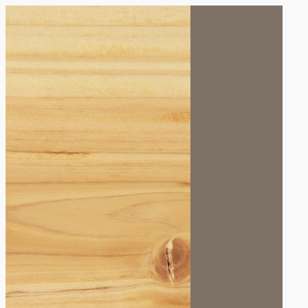
内
容
を
ス
キ
ッ
プ