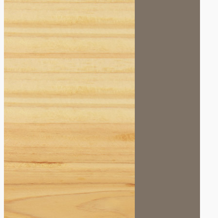
駅のお仕事
（木工事）
高倉商店
様 (リフォ
ーム)
黒部のお寺
様（リフォ
ーム）
黒部の車庫
（新築）