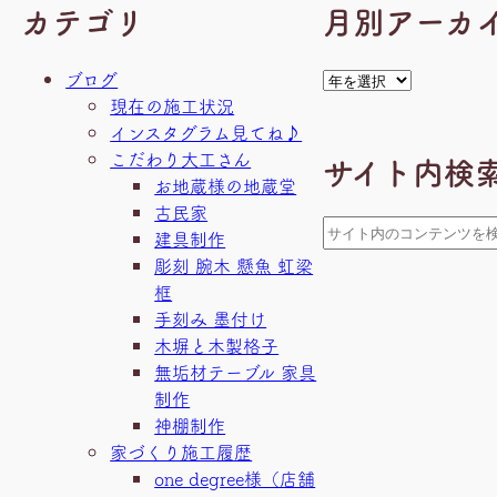
カテゴリ
月別アーカ
ア
ブログ
ー
現在の施工状況
カ
インスタグラム見てね♪
イ
こだわり大工さん
サイト内検
ブ
お地蔵様の地蔵堂
古民家
検
建具制作
索
彫刻 腕木 懸魚 虹梁
框
手刻み 墨付け
木塀と木製格子
無垢材テーブル 家具
制作
神棚制作
家づくり施工履歴
one degree様（店舗