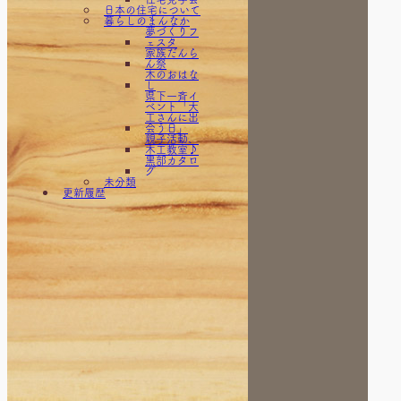
日本の住宅について
事
暮らしのまんなか
文化町の家
（水廻りリ
夢づくりフ
フォーム）
ェスタ
朝日の家
家族だんら
（リフォー
ん祭
ム）
木のおはな
本江の家
し
「省エネ住
県下一斉イ
宅」（新
ベント「大
築）
工さんに出
栃屋の家
会う日」
（新築）
親子活動、
河鹿様（リ
木工教室♪
フォーム）
黒部カタロ
生地の車庫
グ
未分類
（新築）
更新履歴
田家の外壁
工事（リフ
ォーム）
田家の家。
（新築）
美容室Bells
様 （店舗
改装）
若栗の家
（リフォー
ム）
荻生のリフ
ォーム
荻生の外壁
（リフォー
ム）
西魚津の家
（リフォー
ム）
駅のお仕事