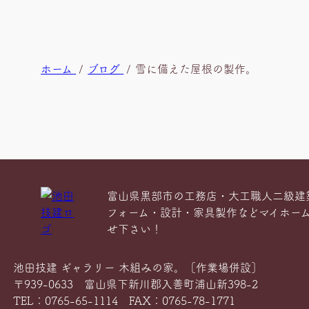
現
ホーム
ブログ
雪に備えた屋根の製作。
在
位
置
富山県黒部市の工務店・大工職人二級建
フォーム・設計・家具製作などマイホー
せ下さい！
池田技建 ギャラリー 木組みの家。［作業場併設］
〒939-0633 富山県下新川郡入善町浦山新398-2
TEL：0765-65-1114 FAX：0765-78-1771