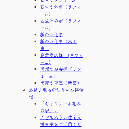
荻生の外壁（リフォ
ーム）
西魚津の家（リフォ
ーム）
駅のお仕事
駅のお仕事（木工
事）
高倉商店様 (リフォ
ーム)
黒部のお寺様（リフ
ォーム）
黒部の車庫（新築）
必見♪地域の住まいお得情
報
「ギャラリー木組み
の家。」
こどもみらい住宅支
援事業をご活用くだ