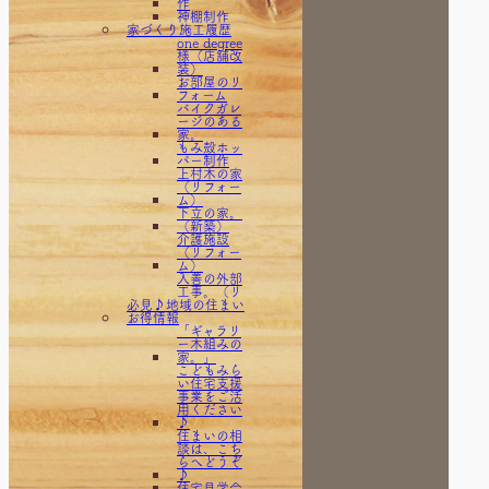
作
神棚制作
家づくり施工履歴
one degree
様（店舗改
装）
お部屋のリ
フォーム
お知らせ
バイクガレ
ージのある
家。
もみ殻ホッ
パー制作
上村木の家
（リフォー
ム）
下立の家。
NEWS
（新築）
介護施設
（リフォー
ム）
入善の外部
工事。（リ
必見♪地域の住まい
フォーム）
お得情報
外部＆内部
工事(リフォ
「ギャラリ
ーム）
ー木組みの
宇奈月の
家。」
家。（ＬＤ
こどもみら
Ｋリフォー
い住宅支援
ム）
事業をご活
宇奈月の
用ください
家。（水廻
♪
りリフォー
住まいの相
ム）
談は、こち
宇奈月の家
らへどうぞ
（新築）
♪
屋根改修工
住宅見学会