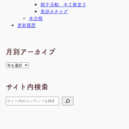
親子活動、木工教室♪
黒部カタログ
未分類
更新履歴
月別アーカイブ
ア
ー
カ
サイト内検索
イ
ブ
検
索