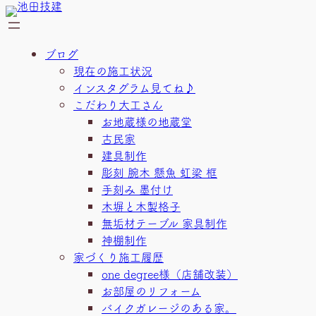
内
容
を
ブログ
ス
現在の施工状況
キ
インスタグラム見てね♪
ッ
こだわり大工さん
プ
お地蔵様の地蔵堂
古民家
建具制作
彫刻 腕木 懸魚 虹梁 框
手刻み 墨付け
木塀と木製格子
無垢材テーブル 家具制作
神棚制作
家づくり施工履歴
one degree様（店舗改装）
お部屋のリフォーム
バイクガレージのある家。