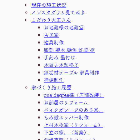
現在の施工状況
インスタグラム見てね♪
こだわり大工さん
お地蔵様の地蔵堂
古民家
建具制作
彫刻 腕木 懸魚 虹梁 框
手刻み 墨付け
木塀と木製格子
無垢材テーブル 家具制作
神棚制作
家づくり施工履歴
one degree様（店舗改装）
お部屋のリフォーム
バイクガレージのある家。
もみ殻ホッパー制作
上村木の家（リフォーム）
下立の家。（新築）
介護施設（リフォーム）