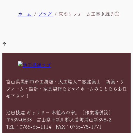
現
ホーム
ブログ
床のリフォーム工事♪続き①
在
位
置
富山県黒部市の工務店・大工職人二級建築士 新築・リ
フォーム・設計・家具製作などマイホームのことならお任
せ下さい！
池田技建 ギャラリー 木組みの家。［作業場併設］
〒939-0633 富山県下新川郡入善町浦山新398-2
TEL：0765-65-1114 FAX：0765-78-1771