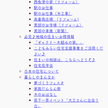
西魚津の家（リフォーム）
駅のお仕事
駅のお仕事（木工事）
高倉商店様 (リフォーム)
黒部のお寺様（リフォーム）
黒部の車庫（新築）
必見♪地域の住まいお得情報
「ギャラリー木組みの家。」
こどもみらい住宅支援事業をご活用くだ
さい♪
住まいの相談は、こちらへどうぞ♪
住宅見学会
日本の住宅について
暮らしのまんなか
夢づくりフェスタ
家族だんらん祭
木のおはなし
県下一斉イベント「大工さんに出会う
日」