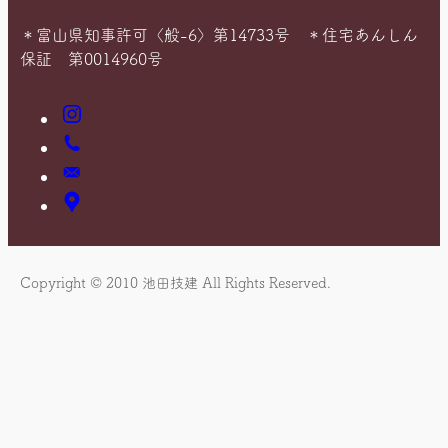
＊富山県知事許可〈般-6〉第14733号 ＊住宅あんしん
保証 第0014960号
Instagram
お
電
お
話
問
ア
い
ク
合
セ
わ
ス
Copyright © 2010 池田技建 All Rights Reserved.
せ
マ
ッ
プ