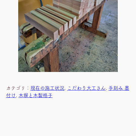
カテゴリ：
現在の施工状況
, 
こだわり大工さん
, 
手刻み 墨
付け
, 
木塀と木製格子