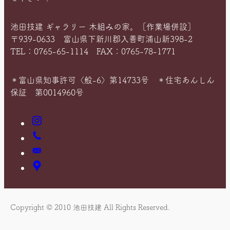
池田技建 ギャラリー 木組みの家。［作業場併設］
〒939-0633 富山県下新川郡入善町浦山新398-2
TEL：0765-65-1114 FAX：0765-78-1771
＊富山県知事許可〈般-6〉第14733号 ＊住宅あんしん
保証 第0014960号
Instagram
お
電
お
話
問
ア
い
ク
合
セ
わ
ス
Copyright © 2010 池田技建 All Rights Reserved.
せ
マ
ッ