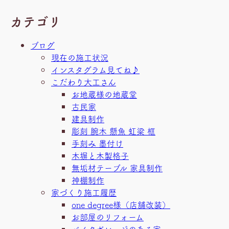
カテゴリ
ブログ
現在の施工状況
インスタグラム見てね♪
こだわり大工さん
お地蔵様の地蔵堂
古民家
建具制作
彫刻 腕木 懸魚 虹梁 框
手刻み 墨付け
木塀と木製格子
無垢材テーブル 家具制作
神棚制作
家づくり施工履歴
one degree様（店舗改装）
お部屋のリフォーム
バイクガレージのある家。