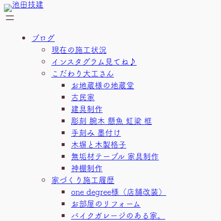
内
容
を
ブログ
ス
現在の施工状況
キ
インスタグラム見てね♪
ッ
こだわり大工さん
プ
お地蔵様の地蔵堂
古民家
建具制作
彫刻 腕木 懸魚 虹梁 框
手刻み 墨付け
木塀と木製格子
無垢材テーブル 家具制作
神棚制作
家づくり施工履歴
one degree様（店舗改装）
お部屋のリフォーム
バイクガレージのある家。