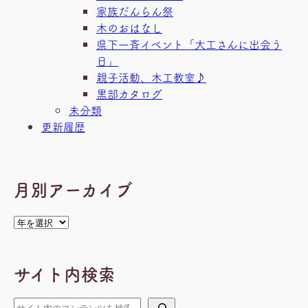
家族だんらん祭
木のおはなし
県下一斉イベント「大工さんに出会う
日」
親子活動、木工教室♪
黒部カタログ
未分類
更新履歴
月別アーカイブ
ア
ー
カ
サイト内検索
イ
ブ
検