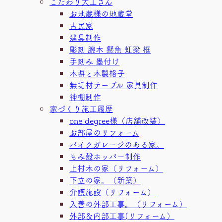
こだわり大工さん
お地蔵様の地蔵堂
古民家
建具制作
彫刻 腕木 懸魚 虹梁 框
手刻み 墨付け
木塀と木製格子
無垢材テーブル 家具制作
神棚制作
家づくり施工履歴
one degree様（店舗改装）
お部屋のリフォーム
バイクガレージのある家。
もみ殻ホッパー制作
上村木の家（リフォーム）
下立の家。（新築）
介護施設（リフォーム）
入善の外部工事。（リフォーム）
外部＆内部工事(リフォーム）