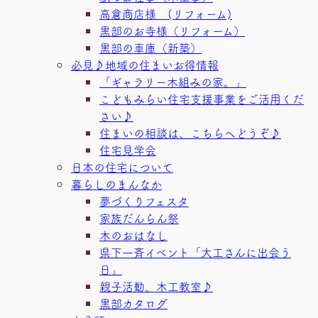
高倉商店様 (リフォーム)
黒部のお寺様（リフォーム）
黒部の車庫（新築）
必見♪地域の住まいお得情報
「ギャラリー木組みの家。」
こどもみらい住宅支援事業をご活用くだ
さい♪
住まいの相談は、こちらへどうぞ♪
住宅見学会
日本の住宅について
暮らしのまんなか
夢づくりフェスタ
家族だんらん祭
木のおはなし
県下一斉イベント「大工さんに出会う
日」
親子活動、木工教室♪
黒部カタログ