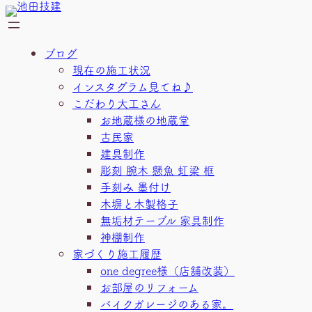
内
容
を
ブログ
ス
現在の施工状況
キ
インスタグラム見てね♪
ッ
こだわり大工さん
プ
お地蔵様の地蔵堂
古民家
建具制作
彫刻 腕木 懸魚 虹梁 框
手刻み 墨付け
木塀と木製格子
無垢材テーブル 家具制作
神棚制作
家づくり施工履歴
one degree様（店舗改装）
お部屋のリフォーム
バイクガレージのある家。