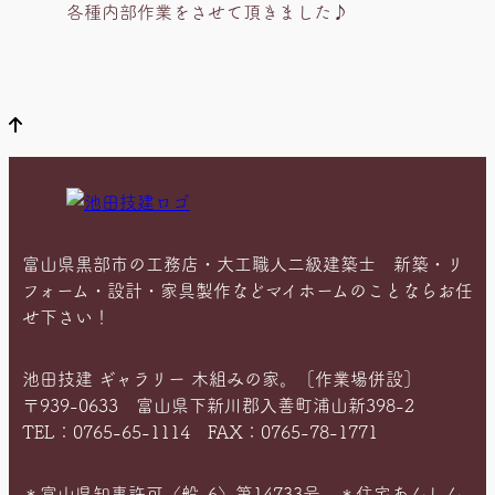
在
各種内部作業をさせて頂きました♪
位
置
富山県黒部市の工務店・大工職人二級建築士 新築・リ
フォーム・設計・家具製作などマイホームのことならお任
せ下さい！
池田技建 ギャラリー 木組みの家。［作業場併設］
〒939-0633 富山県下新川郡入善町浦山新398-2
TEL：0765-65-1114 FAX：0765-78-1771
＊富山県知事許可〈般-6〉第14733号 ＊住宅あんしん