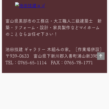
富山県黒部市の工務店・大工職人二級建築士 新
築・リフォーム・設計・家具製作などマイホーム
のことならお任せ下さい！
池田技建 ギャラリー 木組みの家。［作業場併設］
〒939-0633 富山県下新川郡入善町浦山新398-2
TEL：0765-65-1114 FAX：0765-78-1771
＊富山県知事許可〈般-6〉第14733号 ＊住宅あ
んしん保証 第0014960号
Instagram
お
お
ア
電
問
ク