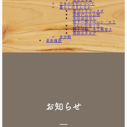
日本の住宅について
暮らしのまんなか
夢づくりフェスタ
家族だんらん祭
木のおはなし
県下一斉イベント「大工
さんに出会う日」
親子活動、木工教室♪
黒部カタログ
未分類
更新履歴
お知らせ