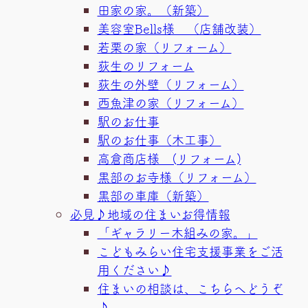
田家の家。（新築）
美容室Bells様 （店舗改装）
若栗の家（リフォーム）
荻生のリフォーム
荻生の外壁（リフォーム）
西魚津の家（リフォーム）
駅のお仕事
駅のお仕事（木工事）
高倉商店様 (リフォーム)
黒部のお寺様（リフォーム）
黒部の車庫（新築）
必見♪地域の住まいお得情報
「ギャラリー木組みの家。」
こどもみらい住宅支援事業をご活
用ください♪
住まいの相談は、こちらへどうぞ
♪