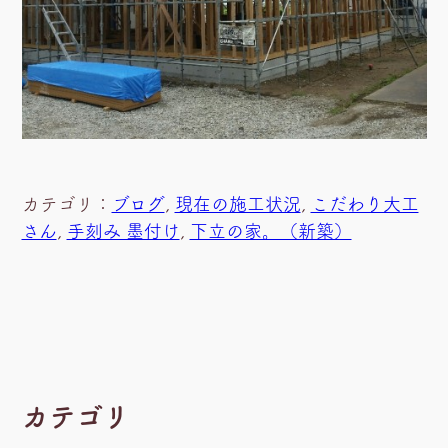
カテゴリ：
ブログ
, 
現在の施工状況
, 
こだわり大工
さん
, 
手刻み 墨付け
, 
下立の家。（新築）
カテゴリ