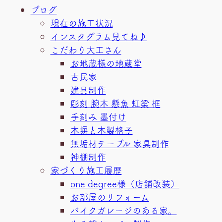
ブログ
現在の施工状況
インスタグラム見てね♪
こだわり大工さん
お地蔵様の地蔵堂
古民家
建具制作
彫刻 腕木 懸魚 虹梁 框
手刻み 墨付け
木塀と木製格子
無垢材テーブル 家具制作
神棚制作
家づくり施工履歴
one degree様（店舗改装）
お部屋のリフォーム
バイクガレージのある家。