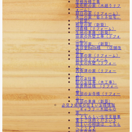
屋根改修工事
文化町の家（水廻りリフ
ォーム）
朝日の家（リフォーム）
本江の家「省エネ住宅」
（新築）
栃屋の家（新築）
河鹿様（リフォーム）
生地の車庫（新築）
田家の外壁工事（リフォ
ーム）
田家の家。（新築）
美容室Bells様 （店舗改
装）
若栗の家（リフォーム）
荻生のリフォーム
荻生の外壁（リフォー
ム）
西魚津の家（リフォー
ム）
駅のお仕事
駅のお仕事（木工事）
高倉商店様 (リフォー
ム)
黒部のお寺様（リフォー
ム）
黒部の車庫（新築）
必見♪地域の住まいお得情報
「ギャラリー木組みの
家。」
こどもみらい住宅支援事
業をご活用ください♪
住まいの相談は、こちら
へどうぞ♪
住宅見学会