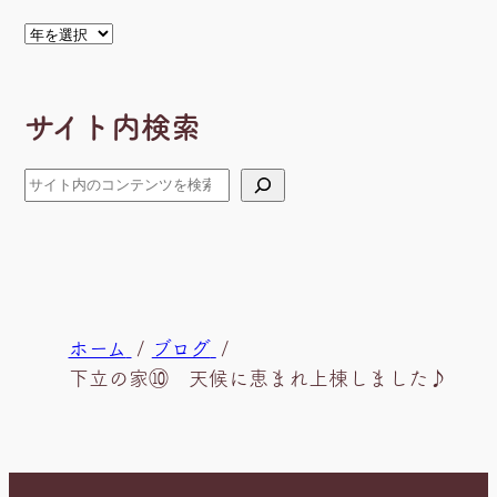
ア
ー
カ
サイト内検索
イ
ブ
検
索
現
ホーム
ブログ
在
下立の家⑩ 天候に恵まれ上棟しました♪
位
置