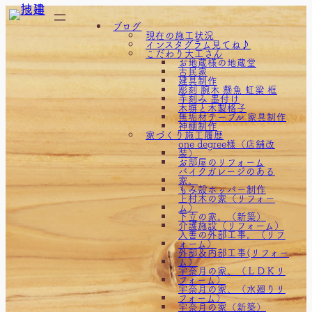
内
ブログ
容
現在の施工状況
インスタグラム見てね♪
を
こだわり大工さん
お地蔵様の地蔵堂
ス
古民家
建具制作
キ
彫刻 腕木 懸魚 虹梁 框
手刻み 墨付け
ッ
木塀と木製格子
無垢材テーブル 家具制作
プ
神棚制作
家づくり施工履歴
one degree様（店舗改
装）
お部屋のリフォーム
バイクガレージのある
家。
もみ殻ホッパー制作
上村木の家（リフォー
ム）
下立の家。（新築）
介護施設（リフォーム）
入善の外部工事。（リフ
ォーム）
外部＆内部工事(リフォー
ム）
宇奈月の家。（ＬＤＫリ
フォーム）
宇奈月の家。（水廻りリ
フォーム）
宇奈月の家（新築）