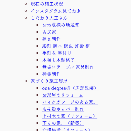
現在の施工状況
インスタグラム見てね♪
こだわり大工さん
お地蔵様の地蔵堂
古民家
建具制作
彫刻 腕木 懸魚 虹梁 框
手刻み 墨付け
木塀と木製格子
無垢材テーブル 家具制作
神棚制作
家づくり施工履歴
one degree様（店舗改装）
お部屋のリフォーム
バイクガレージのある家。
もみ殻ホッパー制作
上村木の家（リフォーム）
下立の家。（新築）
介護施設（リフォーム）