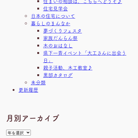
住まいの相談は、こちらへどうぞ♪
住宅見学会
日本の住宅について
暮らしのまんなか
夢づくりフェスタ
家族だんらん祭
木のおはなし
県下一斉イベント「大工さんに出会う
日」
親子活動、木工教室♪
黒部カタログ
未分類
更新履歴
月別アーカイブ
ア