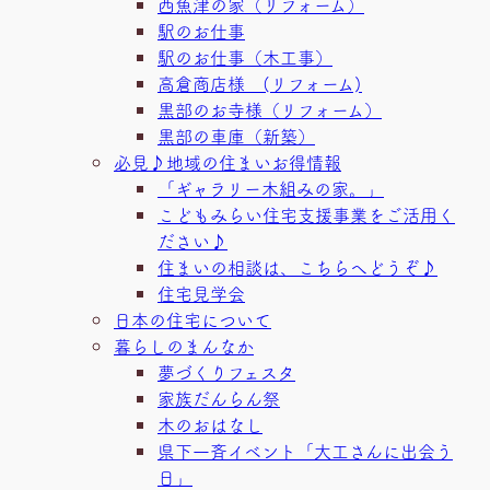
西魚津の家（リフォーム）
駅のお仕事
駅のお仕事（木工事）
高倉商店様 (リフォーム)
黒部のお寺様（リフォーム）
黒部の車庫（新築）
必見♪地域の住まいお得情報
「ギャラリー木組みの家。」
こどもみらい住宅支援事業をご活用く
ださい♪
住まいの相談は、こちらへどうぞ♪
住宅見学会
日本の住宅について
暮らしのまんなか
夢づくりフェスタ
家族だんらん祭
木のおはなし
県下一斉イベント「大工さんに出会う
日」