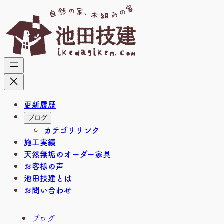
内
容
を
ス
キ
ッ
プ
更新履歴
ブログ
カテゴリリンク
施工実績
天然無垢のオーダー家具
お客様の声
池田技建とは
お問い合わせ
ブログ