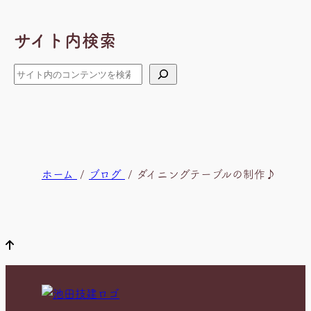
ー
カ
サイト内検索
イ
ブ
検
索
現
ホーム
ブログ
ダイニングテーブルの制作♪
在
位
置