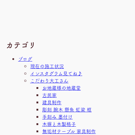
カテゴリ
ブログ
現在の施工状況
インスタグラム見てね♪
こだわり大工さん
お地蔵様の地蔵堂
古民家
建具制作
彫刻 腕木 懸魚 虹梁 框
手刻み 墨付け
木塀と木製格子
無垢材テーブル 家具制作