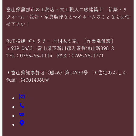
富山県黒部市の工務店・大工職人二級建築士 新築・リ
フォーム・設計・家具製作などマイホームのことならお任
せ下さい！
池田技建 ギャラリー 木組みの家。［作業場併設］
〒939-0633 富山県下新川郡入善町浦山新398-2
TEL：0765-65-1114 FAX：0765-78-1771
＊富山県知事許可〈般-6〉第14733号 ＊住宅あんしん
保証 第0014960号
Instagram
お
電
お
話
問
ア
い
ク
合