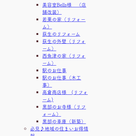
美容室Bells様 （店
舗改装）
若栗の家（リフォー
ム）
荻生のリフォーム
荻生の外壁（リフォ
ーム）
西魚津の家（リフォ
ーム）
駅のお仕事
駅のお仕事（木工
事）
高倉商店様 (リフォ
ーム)
黒部のお寺様（リフ
ォーム）
黒部の車庫（新築）
必見♪地域の住まいお得情
報