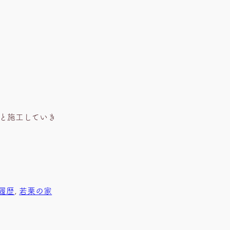
と施工していき
履歴
, 
若栗の家