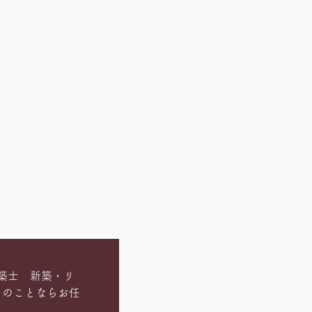
～
築士 新築・リ
ムのことならお任