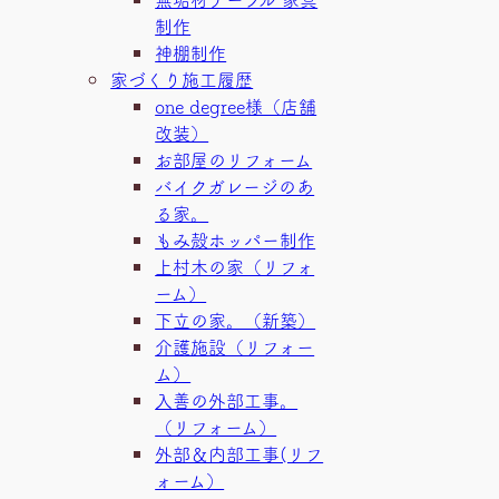
制作
神棚制作
家づくり施工履歴
one degree様（店舗
改装）
お部屋のリフォーム
バイクガレージのあ
る家。
もみ殻ホッパー制作
上村木の家（リフォ
ーム）
下立の家。（新築）
介護施設（リフォー
ム）
入善の外部工事。
（リフォーム）
外部＆内部工事(リフ
ォーム）