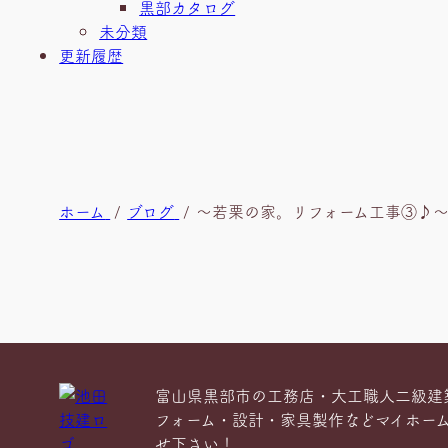
黒部カタログ
未分類
更新履歴
現
ホーム
ブログ
～若栗の家。リフォーム工事③♪
在
位
置
富山県黒部市の工務店・大工職人二級建
フォーム・設計・家具製作などマイホー
せ下さい！