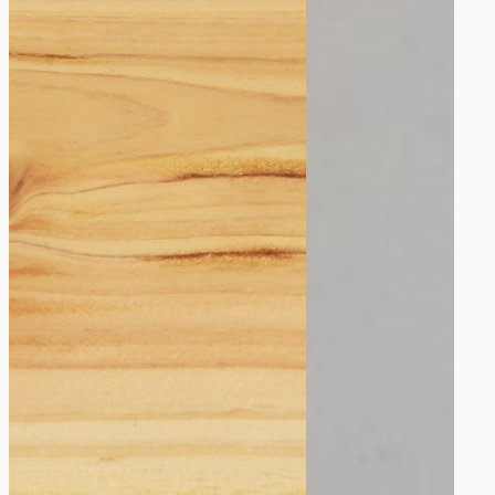
（新築）
住宅見学会
親子活動、
介護施設
木工教室♪
（リフォー
黒部カタロ
ム）
グ
入善の外部
工事。（リ
フォーム）
外部＆内部
工事(リフォ
ーム）
宇奈月の
家。（ＬＤ
Ｋリフォー
ム）
宇奈月の
家。（水廻
りリフォー
ム）
宇奈月の家
（新築）
屋根改修工
事
文化町の家
（水廻りリ
フォーム）
朝日の家
（リフォー
ム）
本江の家
「省エネ住
宅」（新
築）
栃屋の家
（新築）
河鹿様（リ
フォーム）
生地の車庫