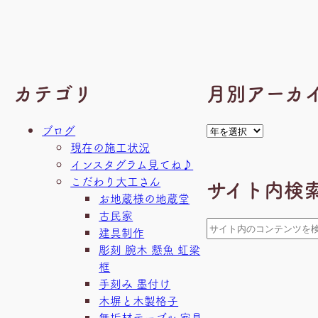
カテゴリ
月別アーカ
ア
ブログ
ー
現在の施工状況
カ
インスタグラム見てね♪
イ
こだわり大工さん
サイト内検
ブ
お地蔵様の地蔵堂
古民家
検
建具制作
索
彫刻 腕木 懸魚 虹梁
框
手刻み 墨付け
木塀と木製格子
無垢材テーブル 家具