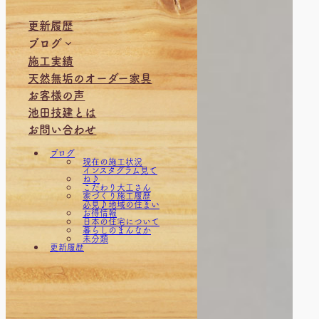
更新履歴
ブログ
施工実績
天然無垢のオーダー家具
お客様の声
お知らせ
池田技建とは
お問い合わせ
ブログ
現在の施工状況
インスタグラム見て
ね♪
NEWS
こだわり大工さん
家づくり施工履歴
お地蔵様の
必見♪地域の住まい
地蔵堂
one degree
お得情報
古民家
様（店舗改
日本の住宅について
建具制作
装）
「ギャラリ
暮らしのまんなか
彫刻 腕木
お部屋のリ
ー木組みの
未分類
懸魚 虹梁
フォーム
家。」
夢づくりフ
更新履歴
框
バイクガレ
こどもみら
ェスタ
手刻み 墨付
ージのある
い住宅支援
家族だんら
け
家。
事業をご活
ん祭
木塀と木製
もみ殻ホッ
用ください
木のおはな
格子
パー制作
♪
し
無垢材テー
上村木の家
住まいの相
県下一斉イ
ブル 家具制
（リフォー
談は、こち
ベント「大
作
ム）
らへどうぞ
工さんに出
神棚制作
下立の家。
♪
会う日」