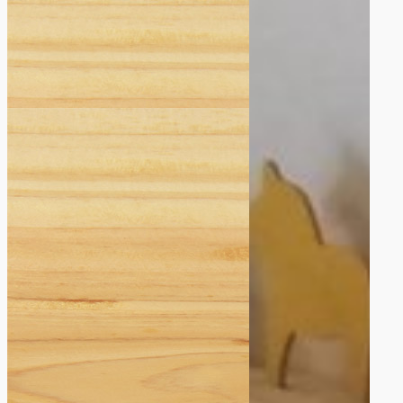
（新築）
田家の外壁
工事（リフ
ォーム）
田家の家。
（新築）
美容室Bells
様 （店舗
改装）
若栗の家
（リフォー
ム）
荻生のリフ
ォーム
荻生の外壁
（リフォー
ム）
西魚津の家
（リフォー
ム）
駅のお仕事
駅のお仕事
（木工事）
高倉商店
様 (リフォ
ーム)
黒部のお寺
様（リフォ
ーム）
黒部の車庫
（新築）