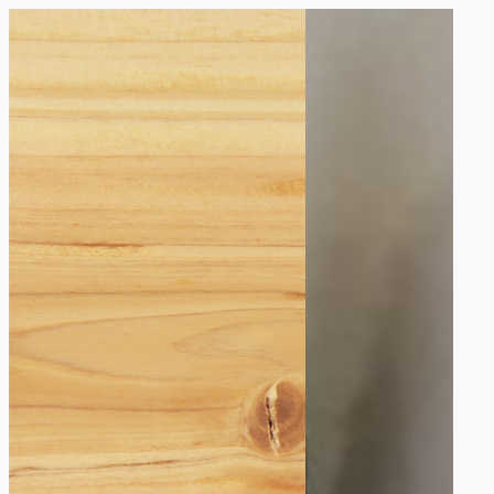
内
容
を
ス
キ
ッ
プ