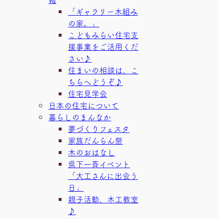
「ギャラリー木組み
の家。」
こどもみらい住宅支
援事業をご活用くだ
さい♪
住まいの相談は、こ
ちらへどうぞ♪
住宅見学会
日本の住宅について
暮らしのまんなか
夢づくりフェスタ
家族だんらん祭
木のおはなし
県下一斉イベント
「大工さんに出会う
日」
親子活動、木工教室
♪