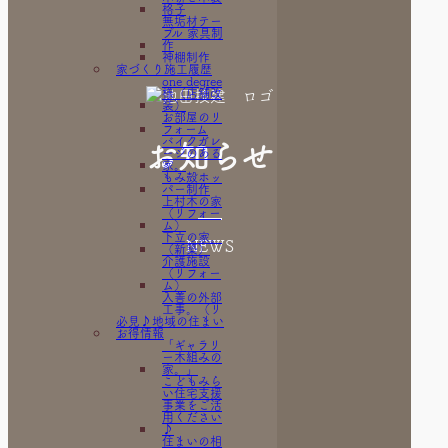
格子
無垢材テー
ブル 家具制
作
神棚制作
家づくり施工履歴
one degree
様（店舗改
装）
お部屋のリ
フォーム
お知らせ
バイクガレ
ージのある
家。
もみ殻ホッ
パー制作
上村木の家
（リフォー
ム）
下立の家。
NEWS
（新築）
介護施設
（リフォー
ム）
入善の外部
工事。（リ
必見♪地域の住まい
フォーム）
お得情報
外部＆内部
工事(リフォ
「ギャラリ
ーム）
ー木組みの
宇奈月の
家。」
家。（ＬＤ
こどもみら
Ｋリフォー
い住宅支援
ム）
事業をご活
宇奈月の
用ください
家。（水廻
♪
りリフォー
住まいの相