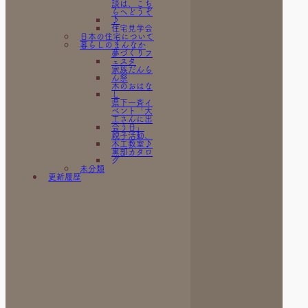
ム）
談は、こち
宇奈月の家
らへどうぞ
（新築）
♪
屋根改修工
住宅見学会
日本の住宅について
事
暮らしのまんなか
文化町の家
（水廻りリ
夢づくりフ
フォーム）
ェスタ
朝日の家
家族だんら
（リフォー
ん祭
ム）
木のおはな
本江の家
し
「省エネ住
県下一斉イ
宅」（新
ベント「大
築）
工さんに出
栃屋の家
会う日」
（新築）
親子活動、
河鹿様（リ
木工教室♪
フォーム）
黒部カタロ
生地の車庫
グ
未分類
（新築）
更新履歴
田家の外壁
工事（リフ
ォーム）
田家の家。
（新築）
美容室Bells
様 （店舗
改装）
若栗の家
（リフォー
ム）
荻生のリフ
ォーム
荻生の外壁
（リフォー
ム）