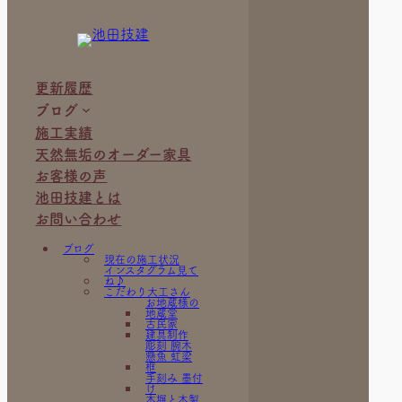
更新履歴
ブログ
施工実績
天然無垢のオーダー家具
お客様の声
池田技建とは
お問い合わせ
ブログ
現在の施工状況
インスタグラム見て
ね♪
こだわり大工さん
お地蔵様の
地蔵堂
古民家
建具制作
彫刻 腕木
懸魚 虹梁
框
手刻み 墨付
け
木塀と木製