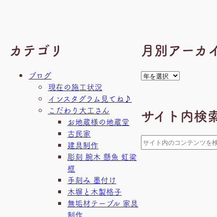
カテゴリ
月別アーカ
ア
ブログ
ー
現在の施工状況
カ
インスタグラム見てね♪
イ
こだわり大工さん
サイト内検
ブ
お地蔵様の地蔵堂
古民家
検
建具制作
索
彫刻 腕木 懸魚 虹梁
框
手刻み 墨付け
木塀と木製格子
無垢材テーブル 家具
制作