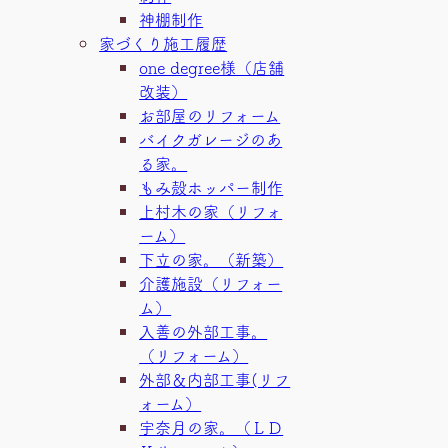
神棚制作
家づくり施工履歴
one degree様（店舗
改装）
お部屋のリフォーム
バイクガレージのあ
る家。
もみ殻ホッパー制作
上村木の家（リフォ
ーム）
下立の家。（新築）
介護施設（リフォー
ム）
入善の外部工事。
（リフォーム）
外部＆内部工事(リフ
ォーム）
宇奈月の家。（ＬＤ