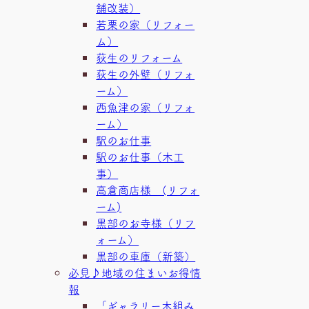
舗改装）
若栗の家（リフォー
ム）
荻生のリフォーム
荻生の外壁（リフォ
ーム）
西魚津の家（リフォ
ーム）
駅のお仕事
駅のお仕事（木工
事）
高倉商店様 (リフォ
ーム)
黒部のお寺様（リフ
ォーム）
黒部の車庫（新築）
必見♪地域の住まいお得情
報
「ギャラリー木組み