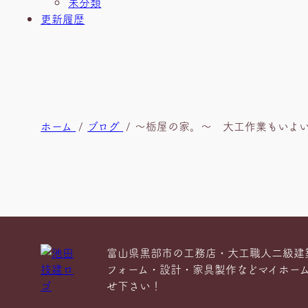
未分類
更新履歴
現
ホーム
ブログ
～栃屋の家。～ 大工作業もいよ
在
位
置
富山県黒部市の工務店・大工職人二級建
フォーム・設計・家具製作などマイホー
せ下さい！