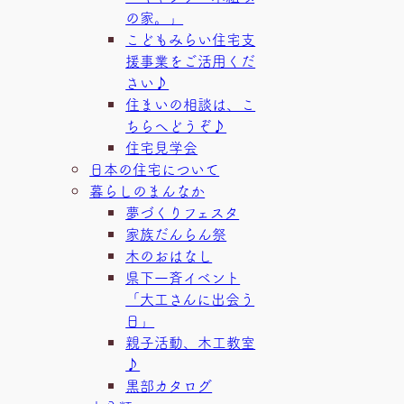
の家。」
こどもみらい住宅支
援事業をご活用くだ
さい♪
住まいの相談は、こ
ちらへどうぞ♪
住宅見学会
日本の住宅について
暮らしのまんなか
夢づくりフェスタ
家族だんらん祭
木のおはなし
県下一斉イベント
「大工さんに出会う
日」
親子活動、木工教室
♪
黒部カタログ