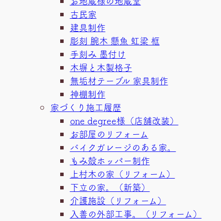
お地蔵様の地蔵堂
古民家
建具制作
彫刻 腕木 懸魚 虹梁 框
手刻み 墨付け
木塀と木製格子
無垢材テーブル 家具制作
神棚制作
家づくり施工履歴
one degree様（店舗改装）
お部屋のリフォーム
バイクガレージのある家。
もみ殻ホッパー制作
上村木の家（リフォーム）
下立の家。（新築）
介護施設（リフォーム）
入善の外部工事。（リフォーム）