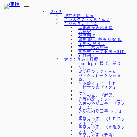
内
ブログ
容
現在の施工状況
インスタグラム見てね♪
を
こだわり大工さん
お地蔵様の地蔵堂
ス
古民家
建具制作
キ
彫刻 腕木 懸魚 虹梁 框
手刻み 墨付け
ッ
木塀と木製格子
無垢材テーブル 家具制作
プ
神棚制作
家づくり施工履歴
one degree様（店舗改
装）
お部屋のリフォーム
バイクガレージのある
家。
もみ殻ホッパー制作
上村木の家（リフォー
ム）
下立の家。（新築）
介護施設（リフォーム）
入善の外部工事。（リフ
ォーム）
外部＆内部工事(リフォー
ム）
宇奈月の家。（ＬＤＫリ
フォーム）
宇奈月の家。（水廻りリ
フォーム）
宇奈月の家（新築）