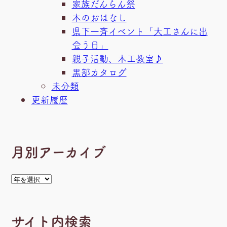
家族だんらん祭
木のおはなし
県下一斉イベント「大工さんに出
会う日」
親子活動、木工教室♪
黒部カタログ
未分類
更新履歴
月別アーカイブ
ア
ー
カ
サイト内検索
イ