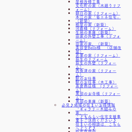
屋根改修工事
文化町の家（水廻りリフ
ォーム）
朝日の家（リフォーム）
本江の家「省エネ住宅」
（新築）
栃屋の家（新築）
河鹿様（リフォーム）
生地の車庫（新築）
田家の外壁工事（リフォ
ーム）
田家の家。（新築）
美容室Bells様 （店舗改
装）
若栗の家（リフォーム）
荻生のリフォーム
荻生の外壁（リフォー
ム）
西魚津の家（リフォー
ム）
駅のお仕事
駅のお仕事（木工事）
高倉商店様 (リフォー
ム)
黒部のお寺様（リフォー
ム）
黒部の車庫（新築）
必見♪地域の住まいお得情報
「ギャラリー木組みの
家。」
こどもみらい住宅支援事
業をご活用ください♪
住まいの相談は、こちら
へどうぞ♪
住宅見学会