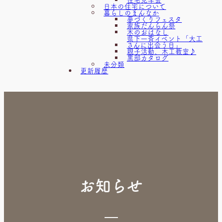
日本の住宅について
暮らしのまんなか
夢づくりフェスタ
家族だんらん祭
木のおはなし
県下一斉イベント「大工
さんに出会う日」
親子活動、木工教室♪
黒部カタログ
未分類
更新履歴
お知らせ