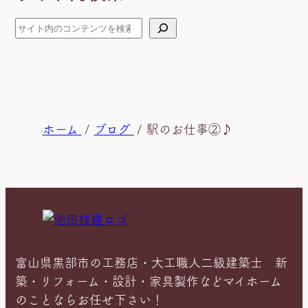
ブ
検
索
現
ホーム
ブログ
駅のお仕事②♪
在
位
置
富山県黒部市の工務店・大工職人二級建築士 新
築・リフォーム・設計・家具製作などマイホーム
のことならお任せ下さい！