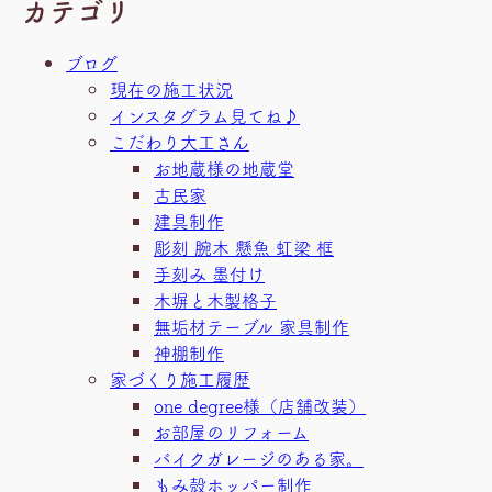
カテゴリ
ブログ
現在の施工状況
インスタグラム見てね♪
こだわり大工さん
お地蔵様の地蔵堂
古民家
建具制作
彫刻 腕木 懸魚 虹梁 框
手刻み 墨付け
木塀と木製格子
無垢材テーブル 家具制作
神棚制作
家づくり施工履歴
one degree様（店舗改装）
お部屋のリフォーム
バイクガレージのある家。
もみ殻ホッパー制作