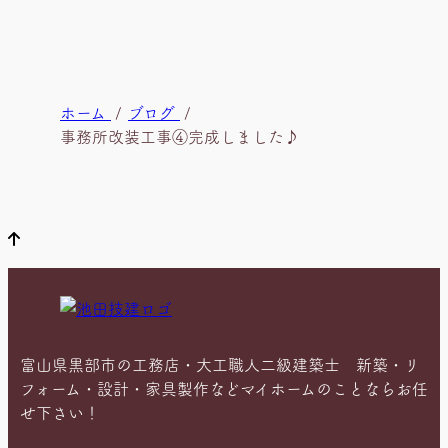
現
ホーム
ブログ
在
事務所改装工事④完成しました♪
位
置
富山県黒部市の工務店・大工職人二級建築士 新築・リ
フォーム・設計・家具製作などマイホームのことならお任
せ下さい！