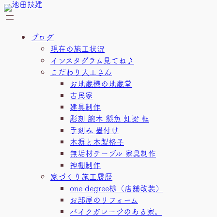
内
容
を
ブログ
ス
現在の施工状況
キ
インスタグラム見てね♪
ッ
こだわり大工さん
プ
お地蔵様の地蔵堂
古民家
建具制作
彫刻 腕木 懸魚 虹梁 框
手刻み 墨付け
木塀と木製格子
無垢材テーブル 家具制作
神棚制作
家づくり施工履歴
one degree様（店舗改装）
お部屋のリフォーム
バイクガレージのある家。