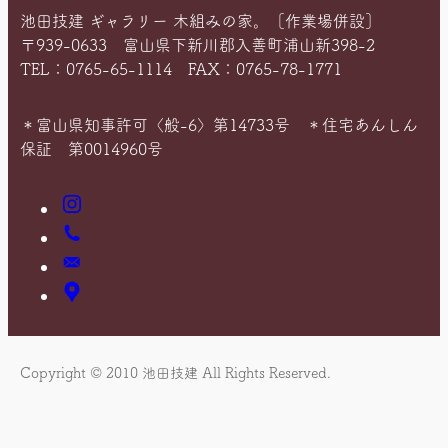
池田技建 ギャラリー 木組みの家。［作業場併設］
〒939-0633 富山県下新川郡入善町浦山新398-2
TEL：0765-65-1114 FAX：0765-78-1771
＊富山県知事許可〈般-6〉第14733号 ＊住宅あんしん
保証 第0014960号
Instagram
お
電
お
話
問
ア
い
ク
合
セ
わ
ス
Copyright © 2010 池田技建 All Rights Reserved.
せ
マ
ッ
プ