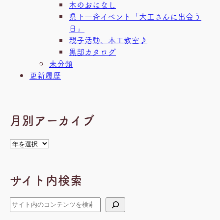
木のおはなし
県下一斉イベント「大工さんに出会う
日」
親子活動、木工教室♪
黒部カタログ
未分類
更新履歴
月別アーカイブ
ア
ー
カ
サイト内検索
イ
ブ
検
索