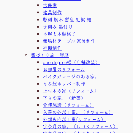
古民家
建具制作
彫刻 腕木 懸魚 虹梁 框
手刻み 墨付け
木塀と木製格子
無垢材テーブル 家具制作
神棚制作
家づくり施工履歴
one degree様（店舗改装）
お部屋のリフォーム
バイクガレージのある家。
もみ殻ホッパー制作
上村木の家（リフォーム）
下立の家。（新築）
介護施設（リフォーム）
入善の外部工事。（リフォーム）
外部＆内部工事(リフォーム）
宇奈月の家。（ＬＤＫリフォーム）