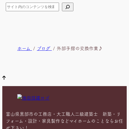
検
索
現
ホーム
ブログ
外部手摺の交換作業♪
在
位
置
富山県黒部市の工務店・大工職人二級建築士 新築・リ
フォーム・設計・家具製作などマイホームのことならお任
せ下さい！