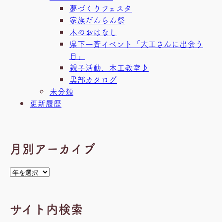
夢づくりフェスタ
家族だんらん祭
木のおはなし
県下一斉イベント「大工さんに出会う
日」
親子活動、木工教室♪
黒部カタログ
未分類
更新履歴
月別アーカイブ
ア
ー
カ
サイト内検索
イ
ブ