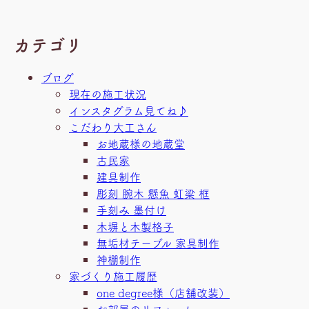
カテゴリ
ブログ
現在の施工状況
インスタグラム見てね♪
こだわり大工さん
お地蔵様の地蔵堂
古民家
建具制作
彫刻 腕木 懸魚 虹梁 框
手刻み 墨付け
木塀と木製格子
無垢材テーブル 家具制作
神棚制作
家づくり施工履歴
one degree様（店舗改装）
お部屋のリフォーム