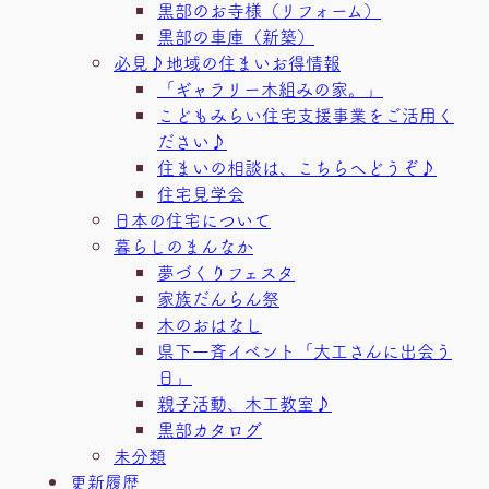
黒部のお寺様（リフォーム）
黒部の車庫（新築）
必見♪地域の住まいお得情報
「ギャラリー木組みの家。」
こどもみらい住宅支援事業をご活用く
ださい♪
住まいの相談は、こちらへどうぞ♪
住宅見学会
日本の住宅について
暮らしのまんなか
夢づくりフェスタ
家族だんらん祭
木のおはなし
県下一斉イベント「大工さんに出会う
日」
親子活動、木工教室♪
黒部カタログ
未分類
更新履歴