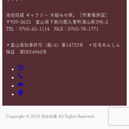
池田技建 ギャラリー 木組みの家。［作業場併設］
〒939-0633 富山県下新川郡入善町浦山新398-2
TEL：0765-65-1114 FAX：0765-78-1771
＊富山県知事許可〈般-6〉第14733号 ＊住宅あんしん
保証 第0014960号
Instagram
お
電
お
話
問
ア
い
ク
合
セ
わ
ス
Copyright © 2010 池田技建 All Rights Reserved.
せ
マ
ッ