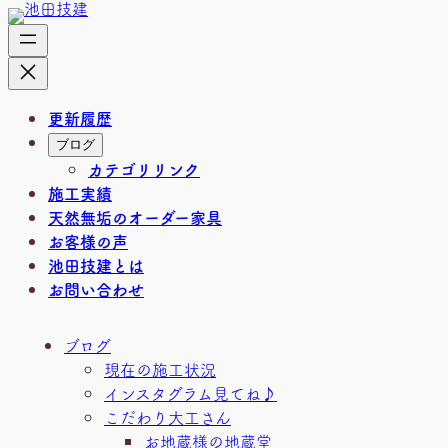
内
容
を
ス
キ
更新履歴
ッ
ブログ
プ
カテゴリリンク
施工実績
天然無垢のオーダー家具
お客様の声
池田技建とは
お問い合わせ
ブログ
現在の施工状況
インスタグラム見てね♪
こだわり大工さん
お地蔵様の地蔵堂