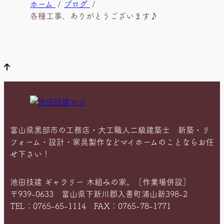
現
ホーム
ブログ
在
各種工事、ありがとうございます♪
位
置
富山県黒部市の工務店・大工職人二級建築士 新築・リ
フォーム・設計・家具製作などマイホームのことならお任
せ下さい！
池田技建 ギャラリー 木組みの家。［作業場併設］
〒939-0633 富山県下新川郡入善町浦山新398-2
TEL：0765-65-1114 FAX：0765-78-1771