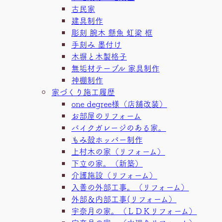
古民家
建具制作
彫刻 腕木 懸魚 虹梁 框
手刻み 墨付け
木塀と木製格子
無垢材テーブル 家具制作
神棚制作
家づくり施工履歴
one degree様（店舗改装）
お部屋のリフォーム
バイクガレージのある家。
もみ殻ホッパー制作
上村木の家（リフォーム）
下立の家。（新築）
介護施設（リフォーム）
入善の外部工事。（リフォーム）
外部＆内部工事(リフォーム）
宇奈月の家。（ＬＤＫリフォーム）