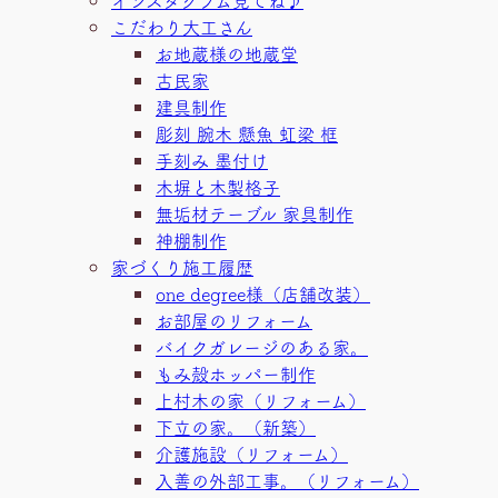
こだわり大工さん
お地蔵様の地蔵堂
古民家
建具制作
彫刻 腕木 懸魚 虹梁 框
手刻み 墨付け
木塀と木製格子
無垢材テーブル 家具制作
神棚制作
家づくり施工履歴
one degree様（店舗改装）
お部屋のリフォーム
バイクガレージのある家。
もみ殻ホッパー制作
上村木の家（リフォーム）
下立の家。（新築）
介護施設（リフォーム）
入善の外部工事。（リフォーム）