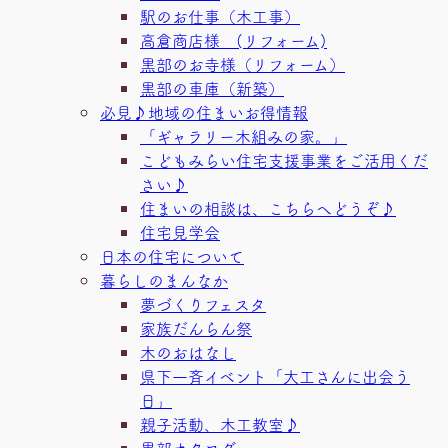
駅のお仕事（木工事）
高倉商店様 (リフォーム)
黒部のお寺様（リフォーム）
黒部の車庫（新築）
必見♪地域の住まいお得情報
「ギャラリー木組みの家。」
こどもみらい住宅支援事業をご活用くだ
さい♪
住まいの相談は、こちらへどうぞ♪
住宅見学会
日本の住宅について
暮らしのまんなか
夢づくりフェスタ
家族だんらん祭
木のおはなし
県下一斉イベント「大工さんに出会う
日」
親子活動、木工教室♪
黒部カタログ