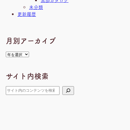
未分類
更新履歴
月別アーカイブ
ア
ー
カ
サイト内検索
イ
ブ
検
索