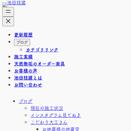
内
容
を
ス
キ
更新履歴
ッ
ブログ
プ
カテゴリリンク
施工実績
天然無垢のオーダー家具
お客様の声
池田技建とは
お問い合わせ
ブログ
現在の施工状況
インスタグラム見てね♪
こだわり大工さん
お地蔵様の地蔵堂