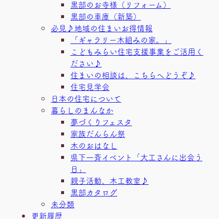
黒部のお寺様（リフォーム）
黒部の車庫（新築）
必見♪地域の住まいお得情報
「ギャラリー木組みの家。」
こどもみらい住宅支援事業をご活用く
ださい♪
住まいの相談は、こちらへどうぞ♪
住宅見学会
日本の住宅について
暮らしのまんなか
夢づくりフェスタ
家族だんらん祭
木のおはなし
県下一斉イベント「大工さんに出会う
日」
親子活動、木工教室♪
黒部カタログ
未分類
更新履歴