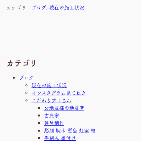
カテゴリ：
ブログ
, 
現在の施工状況
カテゴリ
ブログ
現在の施工状況
インスタグラム見てね♪
こだわり大工さん
お地蔵様の地蔵堂
古民家
建具制作
彫刻 腕木 懸魚 虹梁 框
手刻み 墨付け