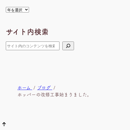
ア
ー
カ
サイト内検索
イ
ブ
検
索
現
ホーム
ブログ
在
ホッパーの改修工事始まりました。
位
置