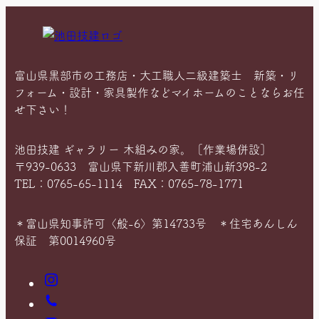
富山県黒部市の工務店・大工職人二級建築士 新築・リ
フォーム・設計・家具製作などマイホームのことならお任
せ下さい！
池田技建 ギャラリー 木組みの家。［作業場併設］
〒939-0633 富山県下新川郡入善町浦山新398-2
TEL：0765-65-1114 FAX：0765-78-1771
＊富山県知事許可〈般-6〉第14733号 ＊住宅あんしん
保証 第0014960号
Instagram
お
電