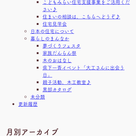
こどもみらい住宅支援事業をご活用くだ
さい♪
住まいの相談は、こちらへどうぞ♪
住宅見学会
日本の住宅について
暮らしのまんなか
夢づくりフェスタ
家族だんらん祭
木のおはなし
県下一斉イベント「大工さんに出会う
日」
親子活動、木工教室♪
黒部カタログ
未分類
更新履歴
月別アーカイブ