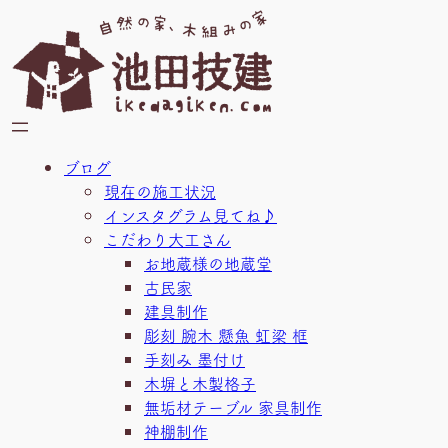
内
容
を
ス
キ
ッ
プ
ブログ
現在の施工状況
インスタグラム見てね♪
こだわり大工さん
お地蔵様の地蔵堂
古民家
建具制作
彫刻 腕木 懸魚 虹梁 框
手刻み 墨付け
木塀と木製格子
無垢材テーブル 家具制作
神棚制作