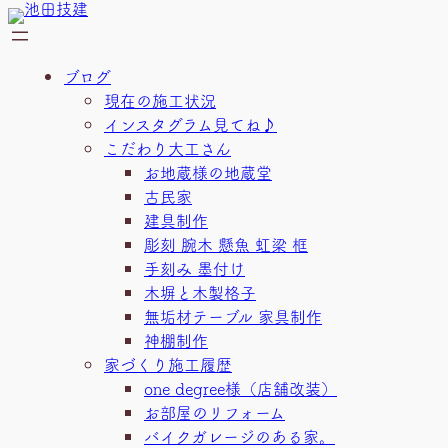
内
容
を
ブログ
ス
現在の施工状況
キ
インスタグラム見てね♪
ッ
こだわり大工さん
プ
お地蔵様の地蔵堂
古民家
建具制作
彫刻 腕木 懸魚 虹梁 框
手刻み 墨付け
木塀と木製格子
無垢材テーブル 家具制作
神棚制作
家づくり施工履歴
one degree様（店舗改装）
お部屋のリフォーム
バイクガレージのある家。