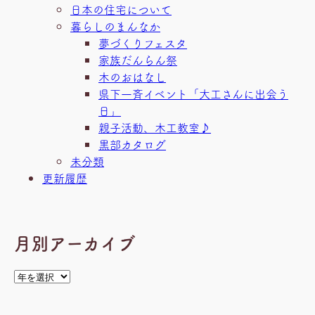
日本の住宅について
暮らしのまんなか
夢づくりフェスタ
家族だんらん祭
木のおはなし
県下一斉イベント「大工さんに出会う
日」
親子活動、木工教室♪
黒部カタログ
未分類
更新履歴
月別アーカイブ
ア
ー
カ