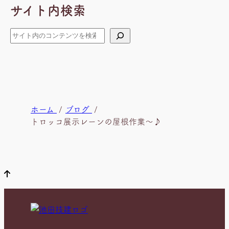
サイト内検索
イ
ブ
検
索
現
ホーム
ブログ
在
トロッコ展示レーンの屋根作業～♪
位
置