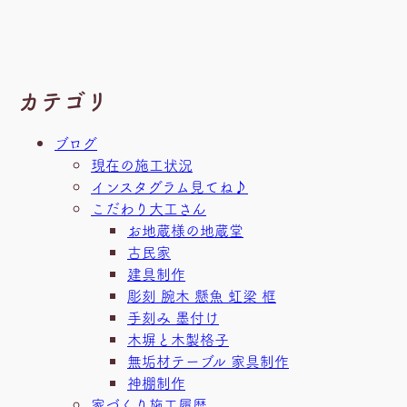
カテゴリ
ブログ
現在の施工状況
インスタグラム見てね♪
こだわり大工さん
お地蔵様の地蔵堂
古民家
建具制作
彫刻 腕木 懸魚 虹梁 框
手刻み 墨付け
木塀と木製格子
無垢材テーブル 家具制作
神棚制作
家づくり施工履歴