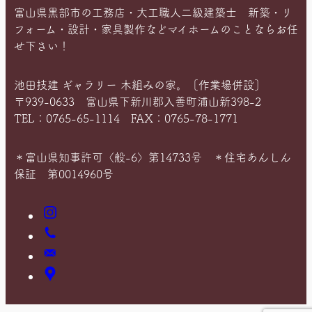
富山県黒部市の工務店・大工職人二級建築士 新築・リ
フォーム・設計・家具製作などマイホームのことならお任
せ下さい！
池田技建 ギャラリー 木組みの家。［作業場併設］
〒939-0633 富山県下新川郡入善町浦山新398-2
TEL：0765-65-1114 FAX：0765-78-1771
＊富山県知事許可〈般-6〉第14733号 ＊住宅あんしん
保証 第0014960号
Instagram
お
電
お
話
問
ア
い
ク
合
セ