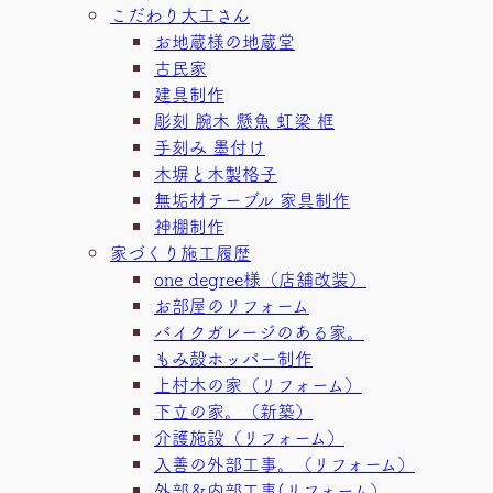
こだわり大工さん
お地蔵様の地蔵堂
古民家
建具制作
彫刻 腕木 懸魚 虹梁 框
手刻み 墨付け
木塀と木製格子
無垢材テーブル 家具制作
神棚制作
家づくり施工履歴
one degree様（店舗改装）
お部屋のリフォーム
バイクガレージのある家。
もみ殻ホッパー制作
上村木の家（リフォーム）
下立の家。（新築）
介護施設（リフォーム）
入善の外部工事。（リフォーム）
外部＆内部工事(リフォーム）