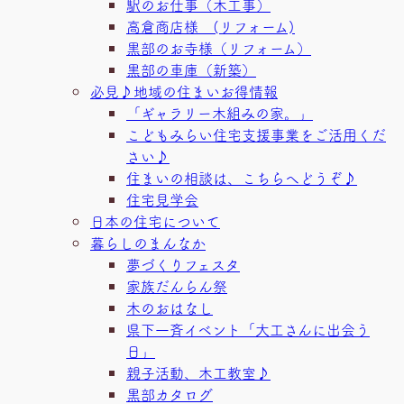
駅のお仕事（木工事）
高倉商店様 (リフォーム)
黒部のお寺様（リフォーム）
黒部の車庫（新築）
必見♪地域の住まいお得情報
「ギャラリー木組みの家。」
こどもみらい住宅支援事業をご活用くだ
さい♪
住まいの相談は、こちらへどうぞ♪
住宅見学会
日本の住宅について
暮らしのまんなか
夢づくりフェスタ
家族だんらん祭
木のおはなし
県下一斉イベント「大工さんに出会う
日」
親子活動、木工教室♪
黒部カタログ