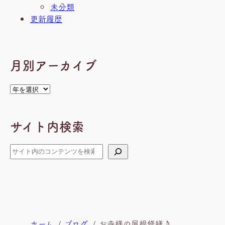
未分類
更新履歴
月別アーカイブ
ア
ー
カ
サイト内検索
イ
ブ
検
索
現
ホーム
ブログ
お寺様の屋根修繕♪