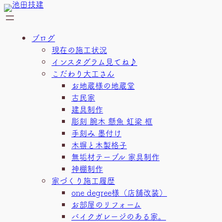
内
容
を
ブログ
ス
現在の施工状況
キ
インスタグラム見てね♪
ッ
こだわり大工さん
プ
お地蔵様の地蔵堂
古民家
建具制作
彫刻 腕木 懸魚 虹梁 框
手刻み 墨付け
木塀と木製格子
無垢材テーブル 家具制作
神棚制作
家づくり施工履歴
one degree様（店舗改装）
お部屋のリフォーム
バイクガレージのある家。