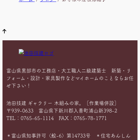
在
位
置
富山県黒部市の工務店・大工職人二級建築士 新築・リ
フォーム・設計・家具製作などマイホームのことならお任
せ下さい！
池田技建 ギャラリー 木組みの家。［作業場併設］
〒939-0633 富山県下新川郡入善町浦山新398-2
TEL：0765-65-1114 FAX：0765-78-1771
＊富山県知事許可〈般-6〉第14733号 ＊住宅あんしん